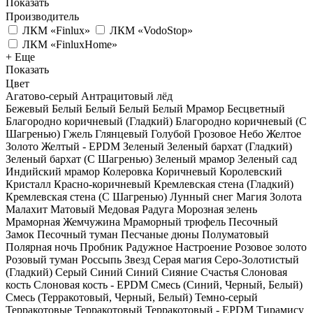
Показать
Производитель
ЛКМ «Finlux»
ЛКМ «VodoStop»
ЛКМ «FinluxHome»
+ Еще
Показать
Цвет
Агатово-серый
Антрацитовый лёд
Бежевый
Белый
Белый
Белый
Белый Мрамор
Бесцветный
Благородно коричневый (Гладкий)
Благородно коричневый (С
Шагренью)
Гжель
Глянцевый
Голубой
Грозовое Небо
Желтое
Золото
Желтый - EPDM
Зеленый
Зеленый бархат (Гладкий)
Зеленый бархат (С Шагренью)
Зеленый мрамор
Зеленый сад
Индийский мрамор
Колеровка
Коричневый
Королевский
Кристалл
Красно-коричневый
Кремлевская стена (Гладкий)
Кремлевская стена (С Шагренью)
Лунный снег
Магия Золота
Малахит
Матовый
Медовая Радуга
Морозная зелень
Мраморная Жемчужина
Мраморный трюфель
Песочный
Замок
Песочный туман
Песчаные дюны
Полуматовый
Полярная ночь
Пробник
Радужное Настроение
Розовое золото
Розовый туман
Россыпь Звезд
Серая магия
Серо-Золотистый
(Гладкий)
Серый
Синий
Синий
Сияние Счастья
Слоновая
кость
Слоновая кость - EPDM
Смесь (Синий, Черный, Белый)
Смесь (Терракотовый, Черный, Белый)
Темно-серый
Терракотовые
Терракотовый
Терракотовый - EPDM
Тирамису