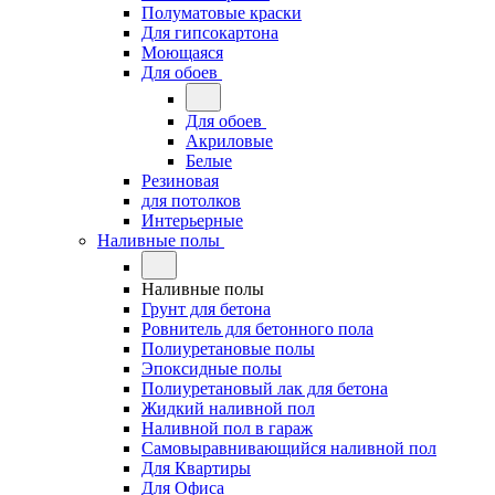
Полуматовые краски
Для гипсокартона
Моющаяся
Для обоев
Для обоев
Акриловые
Белые
Резиновая
для потолков
Интерьерные
Наливные полы
Наливные полы
Грунт для бетона
Ровнитель для бетонного пола
Полиуретановые полы
Эпоксидные полы
Полиуретановый лак для бетона
Жидкий наливной пол
Наливной пол в гараж
Самовыравнивающийся наливной пол
Для Квартиры
Для Офиса