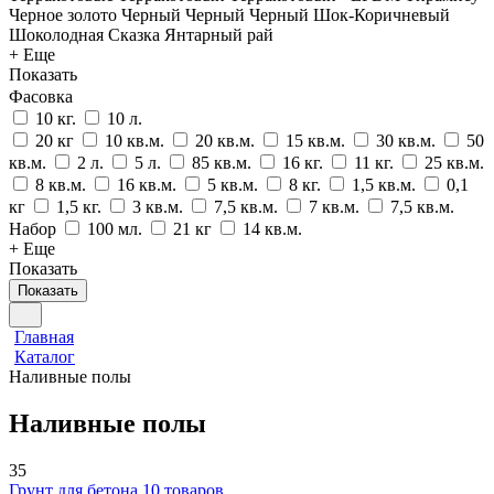
Черное золото
Черный
Черный
Черный
Шок-Коричневый
Шоколодная Сказка
Янтарный рай
+ Еще
Показать
Фасовка
10 кг.
10 л.
20 кг
10 кв.м.
20 кв.м.
15 кв.м.
30 кв.м.
50
кв.м.
2 л.
5 л.
85 кв.м.
16 кг.
11 кг.
25 кв.м.
8 кв.м.
16 кв.м.
5 кв.м.
8 кг.
1,5 кв.м.
0,1
кг
1,5 кг.
3 кв.м.
7,5 кв.м.
7 кв.м.
7,5 кв.м.
Набор
100 мл.
21 кг
14 кв.м.
+ Еще
Показать
Показать
Главная
Каталог
Наливные полы
Наливные полы
35
Грунт для бетона
10 товаров