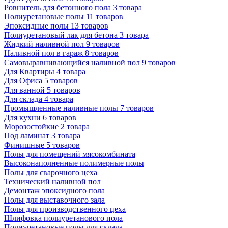
Ровнитель для бетонного пола
3 товара
Полиуретановые полы
11 товаров
Эпоксидные полы
13 товаров
Полиуретановый лак для бетона
3 товара
Жидкий наливной пол
9 товаров
Наливной пол в гараж
8 товаров
Самовыравнивающийся наливной пол
9 товаров
Для Квартиры
4 товара
Для Офиса
5 товаров
Для ванной
5 товаров
Для склада
4 товара
Промышленные наливные полы
7 товаров
Для кухни
6 товаров
Морозостойкие
2 товара
Под ламинат
3 товара
Финишные
5 товаров
Полы для помещений мясокомбината
Высоконаполненные полимерные полы
Полы для сварочного цеха
Технический наливной пол
Демонтаж эпоксидного пола
Полы для выставочного зала
Полы для производственного цеха
Шлифовка полиуретанового пола
Полиуретановые полы для склада