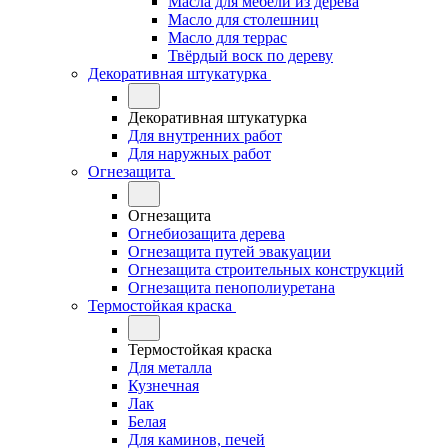
Масла для мебели из дерева
Масло для столешниц
Масло для террас
Твёрдый воск по дереву
Декоративная штукатурка
Декоративная штукатурка
Для внутренних работ
Для наружных работ
Огнезащита
Огнезащита
Огнебиозащита дерева
Огнезащита путей эвакуации
Огнезащита строительных конструкций
Огнезащита пенополиуретана
Термостойкая краска
Термостойкая краска
Для металла
Кузнечная
Лак
Белая
Для каминов, печей