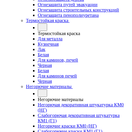
Огнезащита путей эвакуации
Огнезащита строительных конструкций
Огнезащита пенополиуретана
Термостойкая краска
Термостойкая краска
Для металла
Кузнечная
Лак
Белая
Для каминов, печей
Черная
Белая
Для каминов печей
Черная
Негорючие материалы
Негорючие материалы
Негорючая декоративная штукатурка КМ0
(НГ)
Слабогорючая декоративная штукатурка
КМ1 (Г1)
Негорючие краски КМ0 (НГ)
Слабогорючие краски КМ1 (Г1)