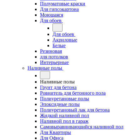
Полуматовые краски
Для гипсокартона
Моющаяся
Для обоев
Для обоев
Акриловые
Белые
Резиновая
для потолков
Интерьерные
Наливные полы
Наливные полы
Грунт для бетона
Ровнитель для бетонного пола
Полиуретановые полы
Эпоксидные полы
Полиуретановый лак для бетона
Жидкий наливной пол
Наливной пол в гараж
Самовыравнивающийся наливной пол
Для Квартиры
Для Офиса