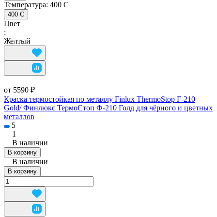
Температура:
400 С
400 С
Цвет
:
Желтый
от 5590 ₽
Краска термостойкая по металлу Finlux ThermoStop F-210
Gold/ Финлюкс ТермоСтоп Ф-210 Голд для чёрного и цветных
металлов
5
1
В наличии
В корзину
В наличии
В корзину