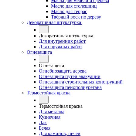
Масла для мебели из дерева
Масло для столешниц
Масло для террас
Твёрдый воск по дереву
Декоративная штукатурка
Декоративная штукатурка
Для внутренних работ
Для наружных работ
Огнезащита
Огнезащита
Огнебиозащита дерева
Огнезащита путей эвакуации
Огнезащита строительных конструкций
Огнезащита пенополиуретана
Термостойкая краска
Термостойкая краска
Для металла
Кузнечная
Лак
Белая
Для каминов, печей