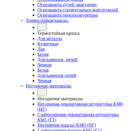
Огнезащита путей эвакуации
Огнезащита строительных конструкций
Огнезащита пенополиуретана
Термостойкая краска
Термостойкая краска
Для металла
Кузнечная
Лак
Белая
Для каминов, печей
Черная
Белая
Для каминов печей
Черная
Негорючие материалы
Негорючие материалы
Негорючая декоративная штукатурка КМ0
(НГ)
Слабогорючая декоративная штукатурка
КМ1 (Г1)
Негорючие краски КМ0 (НГ)
Слабогорючие краски КМ1 (Г1)