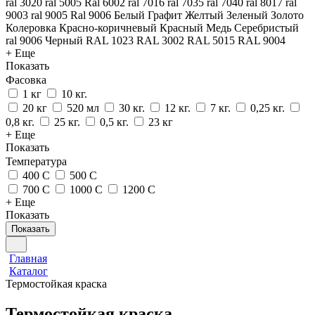
ral 3020
ral 5005
Ral 6002
ral 7016
ral 7035
ral 7040
ral 8017
ral
9003
ral 9005
Ral 9006
Белый
Графит
Желтый
Зеленый
Золото
Колеровка
Красно-коричневый
Красный
Медь
Серебристый
ral 9006
Черный
RAL 1023
RAL 3002
RAL 5015
RAL 9004
+ Еще
Показать
Фасовка
1 кг
10 кг.
20 кг
520 мл
30 кг.
12 кг.
7 кг.
0,25 кг.
0,8 кг.
25 кг.
0,5 кг.
23 кг
+ Еще
Показать
Температура
400 С
500 С
700 С
1000 С
1200 С
+ Еще
Показать
Показать
Главная
Каталог
Термостойкая краска
Термостойкая краска