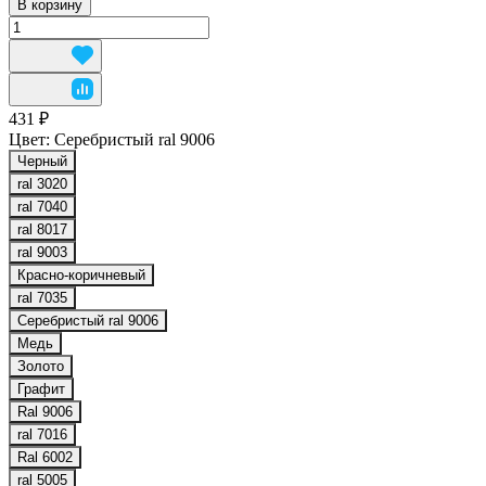
В корзину
431 ₽
Цвет:
Серебристый ral 9006
Черный
ral 3020
ral 7040
ral 8017
ral 9003
Красно-коричневый
ral 7035
Серебристый ral 9006
Медь
Золото
Графит
Ral 9006
ral 7016
Ral 6002
ral 5005