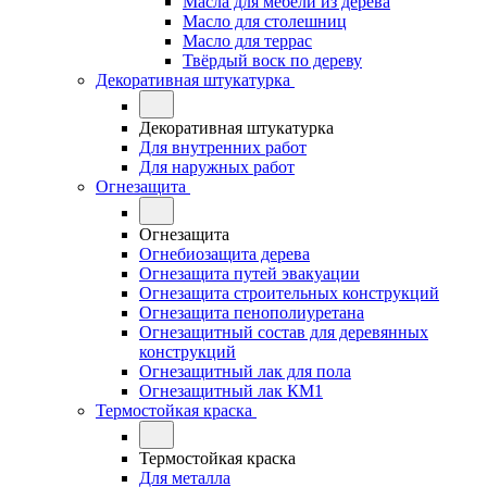
Масла для мебели из дерева
Масло для столешниц
Масло для террас
Твёрдый воск по дереву
Декоративная штукатурка
Декоративная штукатурка
Для внутренних работ
Для наружных работ
Огнезащита
Огнезащита
Огнебиозащита дерева
Огнезащита путей эвакуации
Огнезащита строительных конструкций
Огнезащита пенополиуретана
Огнезащитный состав для деревянных
конструкций
Огнезащитный лак для пола
Огнезащитный лак КМ1
Термостойкая краска
Термостойкая краска
Для металла