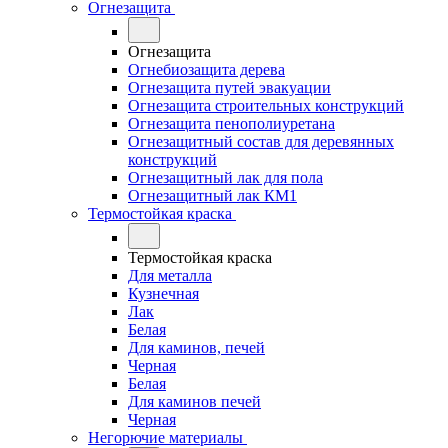
Огнезащита
Огнезащита
Огнебиозащита дерева
Огнезащита путей эвакуации
Огнезащита строительных конструкций
Огнезащита пенополиуретана
Огнезащитный состав для деревянных
конструкций
Огнезащитный лак для пола
Огнезащитный лак КМ1
Термостойкая краска
Термостойкая краска
Для металла
Кузнечная
Лак
Белая
Для каминов, печей
Черная
Белая
Для каминов печей
Черная
Негорючие материалы