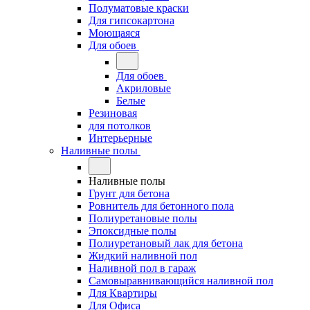
Полуматовые краски
Для гипсокартона
Моющаяся
Для обоев
Для обоев
Акриловые
Белые
Резиновая
для потолков
Интерьерные
Наливные полы
Наливные полы
Грунт для бетона
Ровнитель для бетонного пола
Полиуретановые полы
Эпоксидные полы
Полиуретановый лак для бетона
Жидкий наливной пол
Наливной пол в гараж
Самовыравнивающийся наливной пол
Для Квартиры
Для Офиса