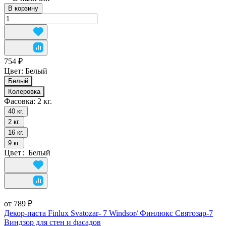
В корзину
754 ₽
Цвет:
Белый
Белый
Колеровка
Фасовка:
2 кг.
40 кг.
2 кг.
16 кг.
9 кг.
Цвет
:
Белый
от 789 ₽
Декор-паста Finlux Svatozar- 7 Windsor/ Финлюкс Святозар-7
Виндзор для стен и фасадов