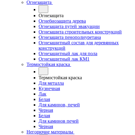
Огнезащита
Огнезащита
Огнебиозащита дерева
Огнезащита путей эвакуации
Огнезащита строительных конструкций
Огнезащита пенополиуретана
Огнезащитный состав для деревянных
конструкций
Огнезащитный лак для пола
Огнезащитный лак КМ1
Термостойкая краска
Термостойкая краска
Для металла
Кузнечная
Лак
Белая
Для каминов, печей
Черная
Белая
Для каминов печей
Черная
Негорючие материалы