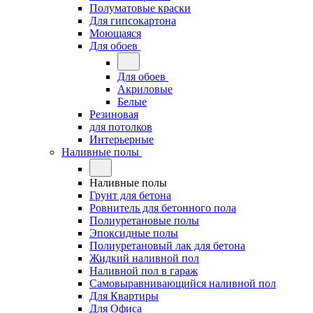
Полуматовые краски
Для гипсокартона
Моющаяся
Для обоев
Для обоев
Акриловые
Белые
Резиновая
для потолков
Интерьерные
Наливные полы
Наливные полы
Грунт для бетона
Ровнитель для бетонного пола
Полиуретановые полы
Эпоксидные полы
Полиуретановый лак для бетона
Жидкий наливной пол
Наливной пол в гараж
Самовыравнивающийся наливной пол
Для Квартиры
Для Офиса