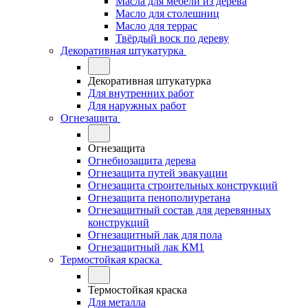
Масла для мебели из дерева
Масло для столешниц
Масло для террас
Твёрдый воск по дереву
Декоративная штукатурка
Декоративная штукатурка
Для внутренних работ
Для наружных работ
Огнезащита
Огнезащита
Огнебиозащита дерева
Огнезащита путей эвакуации
Огнезащита строительных конструкций
Огнезащита пенополиуретана
Огнезащитный состав для деревянных
конструкций
Огнезащитный лак для пола
Огнезащитный лак КМ1
Термостойкая краска
Термостойкая краска
Для металла