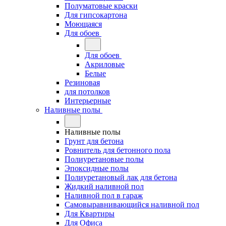
Полуматовые краски
Для гипсокартона
Моющаяся
Для обоев
Для обоев
Акриловые
Белые
Резиновая
для потолков
Интерьерные
Наливные полы
Наливные полы
Грунт для бетона
Ровнитель для бетонного пола
Полиуретановые полы
Эпоксидные полы
Полиуретановый лак для бетона
Жидкий наливной пол
Наливной пол в гараж
Самовыравнивающийся наливной пол
Для Квартиры
Для Офиса