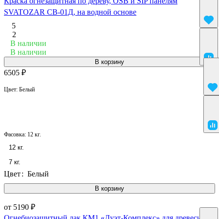
Краска огнезащитная по дереву, OSB и SIP панелям
SVATOZAR СВ-01Д, на водной основе
5
2
В наличии
В наличии
В корзину
6505 ₽
Цвет:
Белый
Фасовка:
12 кг.
12 кг.
7 кг.
Цвет
:
Белый
В корзину
от 5190 ₽
Огнебиозащитный лак КМ1 «Дуэт-Комплекс» для древесины