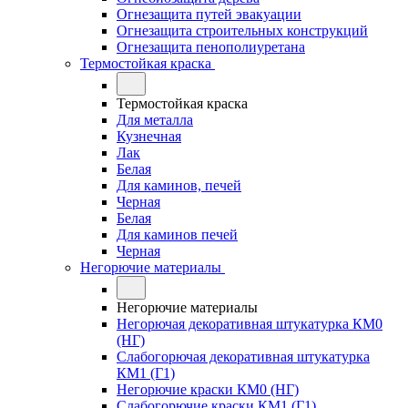
Огнезащита путей эвакуации
Огнезащита строительных конструкций
Огнезащита пенополиуретана
Термостойкая краска
Термостойкая краска
Для металла
Кузнечная
Лак
Белая
Для каминов, печей
Черная
Белая
Для каминов печей
Черная
Негорючие материалы
Негорючие материалы
Негорючая декоративная штукатурка КМ0
(НГ)
Слабогорючая декоративная штукатурка
КМ1 (Г1)
Негорючие краски КМ0 (НГ)
Слабогорючие краски КМ1 (Г1)