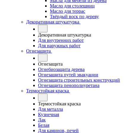
Масла для мебели из дерева
Масло для столешниц
Масло для террас
Твёрдый воск по дереву
Декоративная штукатурка
Декоративная штукатурка
Для внутренних работ
Для наружных работ
Огнезащита
Огнезащита
Огнебиозащита дерева
Огнезащита путей эвакуации
Огнезащита строительных конструкций
Огнезащита пенополиуретана
Термостойкая краска
Термостойкая краска
Для металла
Кузнечная
Лак
Белая
Для каминов, печей