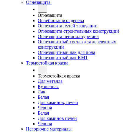
Огнезащита
Огнезащита
Огнебиозащита дерева
Огнезащита путей эвакуации
Огнезащита строительных конструкций
Огнезащита пенополиуретана
Огнезащитный состав для деревянных
конструкций
Огнезащитный лак для пола
Огнезащитный лак КМ1
Термостойкая краска
Термостойкая краска
Для металла
Кузнечная
Лак
Белая
Для каминов, печей
Черная
Белая
Для каминов печей
Черная
Негорючие материалы