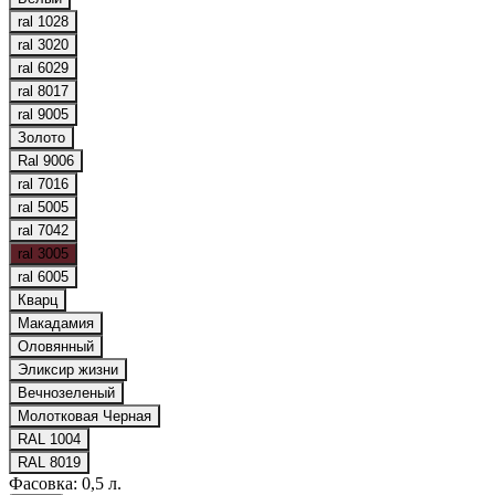
ral 1028
ral 3020
ral 6029
ral 8017
ral 9005
Золото
Ral 9006
ral 7016
ral 5005
ral 7042
ral 3005
ral 6005
Кварц
Макадамия
Оловянный
Эликсир жизни
Вечнозеленый
Молотковая Черная
RAL 1004
RAL 8019
Фасовка:
0,5 л.