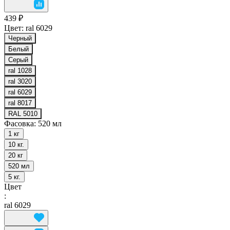
439 ₽
Цвет:
ral 6029
Черный
Белый
Серый
ral 1028
ral 3020
ral 6029
ral 8017
RAL 5010
Фасовка:
520 мл
1 кг
10 кг.
20 кг
520 мл
5 кг.
Цвет
:
ral 6029