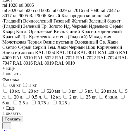
ral 1028
ral 3005
ral 3020
ral 5005
ral 6005
ral 6029
ral 7016
ral 7040
ral 7042
ral
8017
ral 9005
Ral 9006
Белый
Благородно коричневый
(Гладкий)
Вечнозеленый
Газовый Желтый
Зеленый бархат
(Гладкий)
Зеленый Тр.
Золото
Ид. Черный
Идеально Серый
Кварц
Кисл. Оранжевый
Кисл. Синий
Красно-коричневый
Красный Тр.
Кремлевская стена (Гладкий)
Макадамия
Молотковая Черная
Оазис пустыни
Оловянный
Св. Хаки
Светло-Серый
Серый
Тем. Хаки
Черный
Шок-Коричневый
Эликсир жизни
RAL 1004
RAL 1014
RAL 3011
RAL 4006
RAL
4009
RAL 5010
RAL 5022
RAL 7021
RAL 7022
RAL 7024
RAL
7047
RAL 8016
RAL 8019
RAL 9010
+ Еще
Показать
Фасовка
0,9 кг
1 кг
10 кг.
20 кг
520 мл
3 кг
5 кг.
20 кв.м.
5
л.
20 л.
0,5 л.
12 кг.
2 кг.
25 кг.
6 кв.м.
6 кг.
2,5 л.
0,75 л.
0,25 л.
+ Еще
Показать
Показать