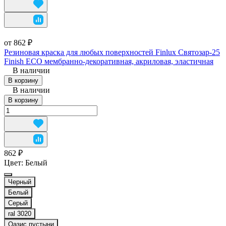
от 862 ₽
Резиновая краска для любых поверхностей Finlux Святозар-25
Finish ECO мембранно-декоративная, акриловая, эластичная
В наличии
В корзину
В наличии
В корзину
862 ₽
Цвет:
Белый
Черный
Белый
Серый
ral 3020
Оазис пустыни