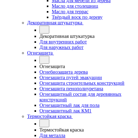
Масла для мебели из дерева
Масло для столешниц
Масло для террас
Твёрдый воск по дереву
Декоративная штукатурка
Декоративная штукатурка
Для внутренних работ
Для наружных работ
Огнезащита
Огнезащита
Огнебиозащита дерева
Огнезащита путей эвакуации
Огнезащита строительных конструкций
Огнезащита пенополиуретана
Огнезащитный состав для деревянных
конструкций
Огнезащитный лак для пола
Огнезащитный лак КМ1
Термостойкая краска
Термостойкая краска
Для металла