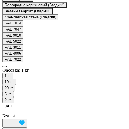
Благородно коричневый (Гладкий)
Зеленый бархат (Гладкий)
Кремлевская стена (Гладкий)
RAL 1014
RAL 7047
RAL 9010
RAL 5022
RAL 3011
RAL 4006
RAL 7022
Фасовка:
1 кг
1 кг
10 кг.
20 кг
5 кг.
2 кг.
Цвет
:
Белый