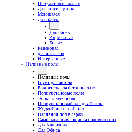
Полуматовые краски
Для гипсокартона
Моющаяся
Для обоев
Для обоев
Акриловые
Белые
Резиновая
для потолков
Интерьерные
Наливные полы
Наливные полы
Грунт для бетона
Ровнитель для бетонного пола
Полиуретановые полы
Эпоксидные полы
Полиуретановый лак для бетона
Жидкий наливной пол
Наливной пол в гараж
Самовыравнивающийся наливной пол
Для Квартиры
Для Офиса