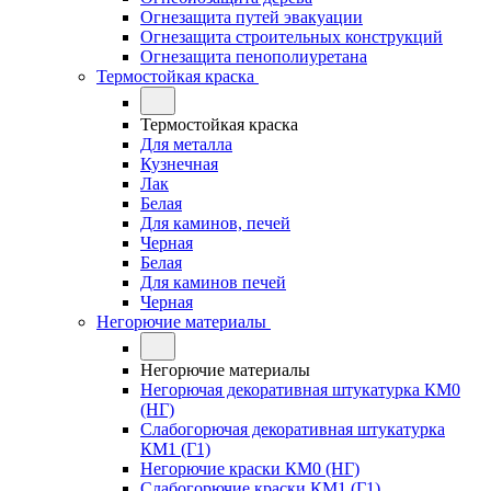
Огнезащита путей эвакуации
Огнезащита строительных конструкций
Огнезащита пенополиуретана
Термостойкая краска
Термостойкая краска
Для металла
Кузнечная
Лак
Белая
Для каминов, печей
Черная
Белая
Для каминов печей
Черная
Негорючие материалы
Негорючие материалы
Негорючая декоративная штукатурка КМ0
(НГ)
Слабогорючая декоративная штукатурка
КМ1 (Г1)
Негорючие краски КМ0 (НГ)
Слабогорючие краски КМ1 (Г1)