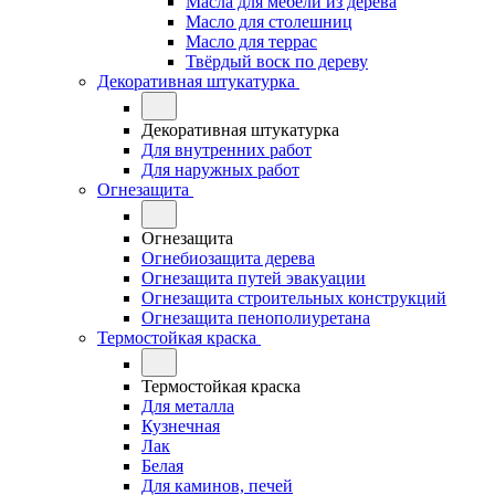
Масла для мебели из дерева
Масло для столешниц
Масло для террас
Твёрдый воск по дереву
Декоративная штукатурка
Декоративная штукатурка
Для внутренних работ
Для наружных работ
Огнезащита
Огнезащита
Огнебиозащита дерева
Огнезащита путей эвакуации
Огнезащита строительных конструкций
Огнезащита пенополиуретана
Термостойкая краска
Термостойкая краска
Для металла
Кузнечная
Лак
Белая
Для каминов, печей