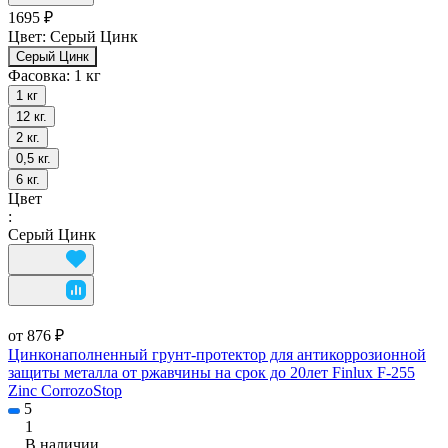
1695 ₽
Цвет:
Серый Цинк
Серый Цинк
Фасовка:
1 кг
1 кг
12 кг.
2 кг.
0,5 кг.
6 кг.
Цвет
:
Серый Цинк
от 876 ₽
Цинконаполненный грунт-протектор для антикоррозионной
защиты металла от ржавчины на срок до 20лет Finlux F-255
Zinc CorrozoStop
5
1
В наличии