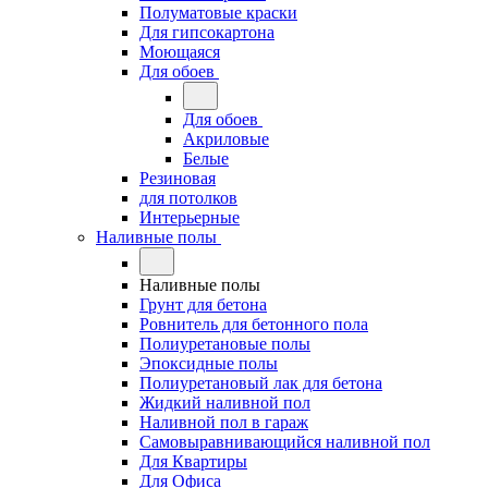
Полуматовые краски
Для гипсокартона
Моющаяся
Для обоев
Для обоев
Акриловые
Белые
Резиновая
для потолков
Интерьерные
Наливные полы
Наливные полы
Грунт для бетона
Ровнитель для бетонного пола
Полиуретановые полы
Эпоксидные полы
Полиуретановый лак для бетона
Жидкий наливной пол
Наливной пол в гараж
Самовыравнивающийся наливной пол
Для Квартиры
Для Офиса