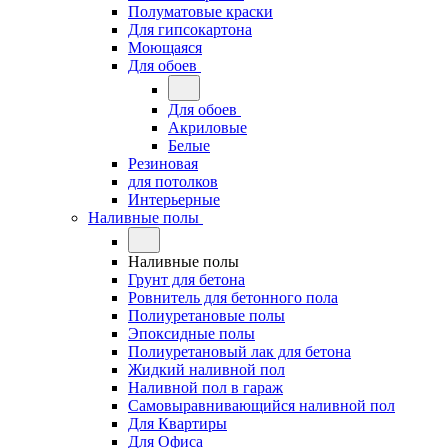
Полуматовые краски
Для гипсокартона
Моющаяся
Для обоев
Для обоев
Акриловые
Белые
Резиновая
для потолков
Интерьерные
Наливные полы
Наливные полы
Грунт для бетона
Ровнитель для бетонного пола
Полиуретановые полы
Эпоксидные полы
Полиуретановый лак для бетона
Жидкий наливной пол
Наливной пол в гараж
Самовыравнивающийся наливной пол
Для Квартиры
Для Офиса