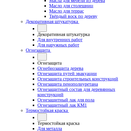
Масла для мебели из дерева
Масло для столешниц
Масло для террас
Твёрдый воск по дереву
Декоративная штукатурка
Декоративная штукатурка
Для внутренних работ
Для наружных работ
Огнезащита
Огнезащита
Огнебиозащита дерева
Огнезащита путей эвакуации
Огнезащита строительных конструкций
Огнезащита пенополиуретана
Огнезащитный состав для деревянных
конструкций
Огнезащитный лак для пола
Огнезащитный лак КМ1
Термостойкая краска
Термостойкая краска
Для металла