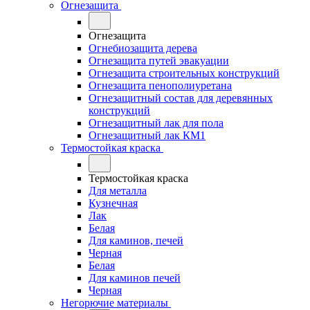
Огнезащита
Огнезащита
Огнебиозащита дерева
Огнезащита путей эвакуации
Огнезащита строительных конструкций
Огнезащита пенополиуретана
Огнезащитный состав для деревянных
конструкций
Огнезащитный лак для пола
Огнезащитный лак КМ1
Термостойкая краска
Термостойкая краска
Для металла
Кузнечная
Лак
Белая
Для каминов, печей
Черная
Белая
Для каминов печей
Черная
Негорючие материалы