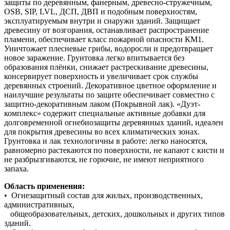
защиты по деревянным, фанерным, древесно-стружечным,
OSB, SIP, LVL, ДСП, ДВП и подобным поверхностям,
эксплуатируемым внутри и снаружи зданий. Защищает
древесину от возгорания, останавливает распространение
пламени, обеспечивает класс пожарной опасности КМ1.
Уничтожает плесневые грибы, водоросли и предотвращает
новое заражение. Грунтовка легко впитывается без
образования плёнки, снижает растрескивание древесины,
консервирует поверхность и увеличивает срок службы
деревянных строений. Декоративное цветное оформление и
наилучшие результаты по защите обеспечивает совместно с
защитно-декоративным лаком (Покрывной лак). «Дуэт-
комплекс» содержит специальные активные добавки для
долговременной огнебиозащиты деревянных зданий, идеален
для покрытия древесины во всех климатических зонах.
Грунтовка и лак технологичны в работе: легко наносятся,
равномерно растекаются по поверхности, не капают с кисти и
не разбрызгиваются, не горючие, не имеют неприятного
запаха.
Область применения:
• Огнезащитный состав для жилых, производственных,
административных,
общеобразовательных, детских, дошкольных и других типов
зданий.