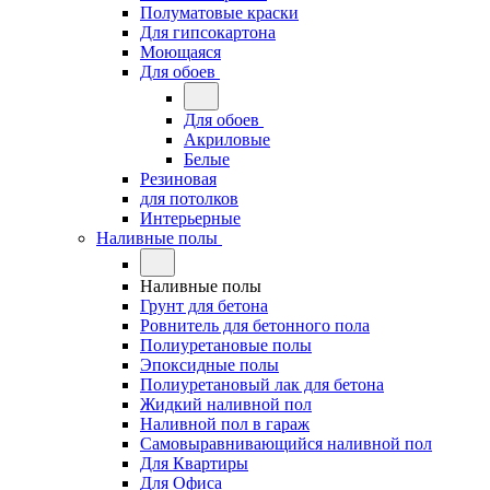
Полуматовые краски
Для гипсокартона
Моющаяся
Для обоев
Для обоев
Акриловые
Белые
Резиновая
для потолков
Интерьерные
Наливные полы
Наливные полы
Грунт для бетона
Ровнитель для бетонного пола
Полиуретановые полы
Эпоксидные полы
Полиуретановый лак для бетона
Жидкий наливной пол
Наливной пол в гараж
Самовыравнивающийся наливной пол
Для Квартиры
Для Офиса