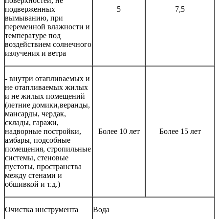
поверхностей, не
подверженных
5
7,5
вымыванию, при
переменной влажности и
температуре под
воздействием солнечного
излучения и ветра
- внутри отапливаемых и
не отапливаемых жилых
и не жилых помещений
(летние домики,веранды,
мансарды, чердак,
склады, гаражи,
надворные постройки,
Более 10 лет
Более 15 лет
амбары, подсобные
помещения, стропильные
системы, стеновые
пустоты, пространства
между стенами и
обшивкой и т.д.)
Очистка инструмента
Вода