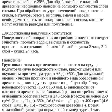
древесины не более 25%. Для обработки более влажной
древесины необходимо нанесение большего количества слоёв
состава. При обработке внутри помещений поверхности из
стекла, металлов, бетона, кирпича, эмали и мебели
необходимо закрыть от попадания капель состава, которые
могут оставить разводы или помутнение.
Для достижения наилучших результатов:
Поверхности с биопоражениями грибком и плесенью следует
зачистить, промыть водой, высушить и обработать
пропиточным составом в 2 слоя: 1-й слой – сушка 2 часа, 2-й
слой – сушка 24 часа.
Нанесение:
Грунтовка готова к применению и наносится на сухую,
подготовленную поверхность кистью, краскопультом или
окунанием при температуре от +3 до +50°. Для визуальной
оценки качества пропитки и внешнего вида обработанной
древесины рекомендуется провести пробную обработку
небольшого участка (150 х 150 мм). В зависимости от
плотности древесины необходимый расход по требованиям к
огнезащите обеспечивается в 2÷6 слоёв ((расход не менее 250
гр/м² (2 слоя, II гр.), 350гр/м² (3÷4 слоя, I гр.), от 400 гр/м² (4-6
слоёв, КМ1, К0(15) – трудногорючая древесина)). Время
межслойной сушки при нормальной температуре - 1 час.