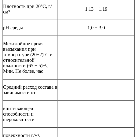
Плотность при 20°С, г/
1,13 ÷ 1,19
см³
рН среды
1,0 ÷ 3,0
Межслойное время
высыхания при
температуре (20±2)°C и
1
относительной̆
влажности (65 ± 5)%,
Мин. Не более, час
Средний расход состава в
зависимости от
впитывающей
способности и
шероховатости
поверхности г/м².