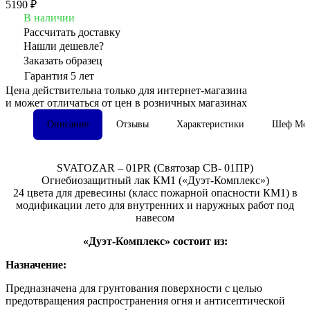
5190 ₽
В наличии
Рассчитать доставку
Нашли дешевле?
Заказать образец
Гарантия 5 лет
Цена действительна только для интернет-магазина
и может отличаться от цен в розничных магазинах
Описание
Отзывы
Характеристики
Шеф Мон
SVATOZAR – 01PR (Святозар СВ- 01ПР)
Огнебиозащитный лак КМ1 («Дуэт-Комплекс»)
24 цвета для древесины (класс пожарной опасности КМ1) в
модификации лето для внутренних и наружных работ под
навесом
«Дуэт-Комплекс» состоит из:
Назначение:
Предназначена для грунтования поверхности с целью
предотвращения распространения огня и антисептической