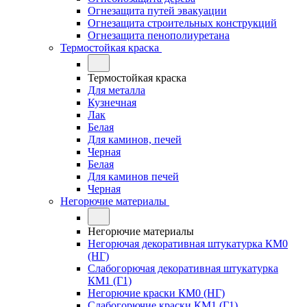
Огнезащита путей эвакуации
Огнезащита строительных конструкций
Огнезащита пенополиуретана
Термостойкая краска
Термостойкая краска
Для металла
Кузнечная
Лак
Белая
Для каминов, печей
Черная
Белая
Для каминов печей
Черная
Негорючие материалы
Негорючие материалы
Негорючая декоративная штукатурка КМ0
(НГ)
Слабогорючая декоративная штукатурка
КМ1 (Г1)
Негорючие краски КМ0 (НГ)
Слабогорючие краски КМ1 (Г1)