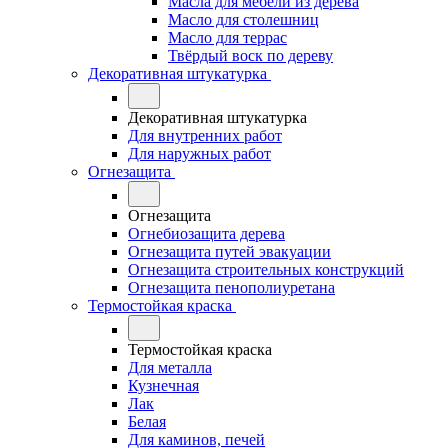
Масла для мебели из дерева
Масло для столешниц
Масло для террас
Твёрдый воск по дереву
Декоративная штукатурка
Декоративная штукатурка
Для внутренних работ
Для наружных работ
Огнезащита
Огнезащита
Огнебиозащита дерева
Огнезащита путей эвакуации
Огнезащита строительных конструкций
Огнезащита пенополиуретана
Термостойкая краска
Термостойкая краска
Для металла
Кузнечная
Лак
Белая
Для каминов, печей