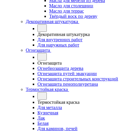
Масла для мебели из дерева
Масло для столешниц
Масло для террас
Твёрдый воск по дереву
Декоративная штукатурка
Декоративная штукатурка
Для внутренних работ
Для наружных работ
Огнезащита
Огнезащита
Огнебиозащита дерева
Огнезащита путей эвакуации
Огнезащита строительных конструкций
Огнезащита пенополиуретана
Термостойкая краска
Термостойкая краска
Для металла
Кузнечная
Лак
Белая
Для каминов, печей