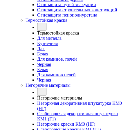
Огнезащита путей эвакуации
Огнезащита строительных конструкций
Огнезащита пенополиуретана
Термостойкая краска
Термостойкая краска
Для металла
Кузнечная
Лак
Белая
Для каминов, печей
Черная
Белая
Для каминов печей
Черная
Негорючие материалы
Негорючие материалы
Негорючая декоративная штукатурка КМ0
(НГ)
Слабогорючая декоративная штукатурка
КМ1 (Г1)
Негорючие краски КМ0 (НГ)
Слабогорючие краски КМ1 (Г1)