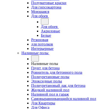
Полуматовые краски
Для гипсокартона
Моющаяся
Для обоев
Для обоев
Акриловые
Белые
Резиновая
для потолков
Интерьерные
Наливные полы
Наливные полы
Грунт для бетона
Ровнитель для бетонного пола
Полиуретановые полы
Эпоксидные полы
Полиуретановый лак для бетона
Жидкий наливной пол
Наливной пол в гараж
Самовыравнивающийся наливной пол
Для Квартиры
Для Офиса