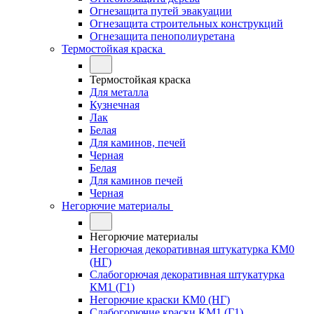
Огнезащита путей эвакуации
Огнезащита строительных конструкций
Огнезащита пенополиуретана
Термостойкая краска
Термостойкая краска
Для металла
Кузнечная
Лак
Белая
Для каминов, печей
Черная
Белая
Для каминов печей
Черная
Негорючие материалы
Негорючие материалы
Негорючая декоративная штукатурка КМ0
(НГ)
Слабогорючая декоративная штукатурка
КМ1 (Г1)
Негорючие краски КМ0 (НГ)
Слабогорючие краски КМ1 (Г1)