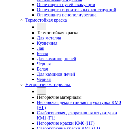
Огнезащита путей эвакуации
Огнезащита строительных конструкций
Огнезащита пенополиуретана
Термостойкая краска
Термостойкая краска
Для металла
Кузнечная
Лак
Белая
Для каминов, печей
Черная
Белая
Для каминов печей
Черная
Негорючие материалы
Негорючие материалы
Негорючая декоративная штукатурка КМ0
(НГ)
Слабогорючая декоративная штукатурка
КМ1 (Г1)
Негорючие краски КМ0 (НГ)
Слабогорючие краски КМ1 (Г1)