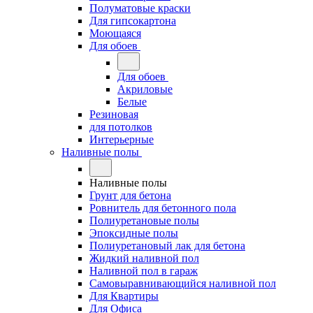
Полуматовые краски
Для гипсокартона
Моющаяся
Для обоев
Для обоев
Акриловые
Белые
Резиновая
для потолков
Интерьерные
Наливные полы
Наливные полы
Грунт для бетона
Ровнитель для бетонного пола
Полиуретановые полы
Эпоксидные полы
Полиуретановый лак для бетона
Жидкий наливной пол
Наливной пол в гараж
Самовыравнивающийся наливной пол
Для Квартиры
Для Офиса