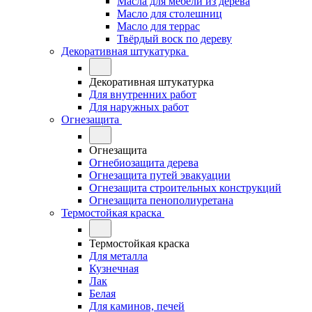
Масла для мебели из дерева
Масло для столешниц
Масло для террас
Твёрдый воск по дереву
Декоративная штукатурка
Декоративная штукатурка
Для внутренних работ
Для наружных работ
Огнезащита
Огнезащита
Огнебиозащита дерева
Огнезащита путей эвакуации
Огнезащита строительных конструкций
Огнезащита пенополиуретана
Термостойкая краска
Термостойкая краска
Для металла
Кузнечная
Лак
Белая
Для каминов, печей