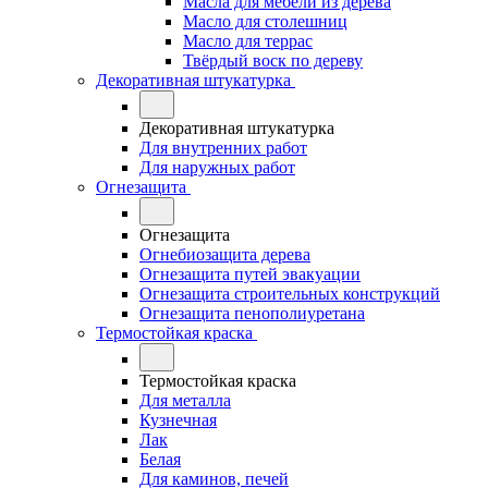
Масла для мебели из дерева
Масло для столешниц
Масло для террас
Твёрдый воск по дереву
Декоративная штукатурка
Декоративная штукатурка
Для внутренних работ
Для наружных работ
Огнезащита
Огнезащита
Огнебиозащита дерева
Огнезащита путей эвакуации
Огнезащита строительных конструкций
Огнезащита пенополиуретана
Термостойкая краска
Термостойкая краска
Для металла
Кузнечная
Лак
Белая
Для каминов, печей