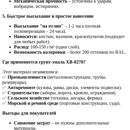
Механическая прочность
– устойчива к ударам,
вибрации, истиранию.
5. Быстрое высыхание и простое нанесение
Высыхание "на отлип"
– 1-2 часа (полная
полимеризация – 24 часа).
Наносится:
кистью, валиком, краскопультом (подходит
для любых работ).
Расход:
100-150 г/м² (один слой).
Возможность колеровки
– более 200 оттенков по RAL.
Где применяется грунт-эмаль ХВ-0278?
Этот материал незаменим в:
✅
Промышленности
(металлоконструкции, трубы,
резервуары).
✅
Авторемонте
(кузова, рамы, диски, элементы подвески).
✅
Строительстве
(заборы, ворота, кровли, ограждения).
✅
Сельском хозяйстве
(техника, ангары, фермы).
✅
Морской и речной среде
(портовые конструкции, суда).
Выгоды для покупателей
Снижение затрат
– не нужны дополнительные
материалы.