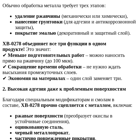
Обычно обработка металла требует трех этапов:
удаление ржавчины
(механически или химически),
нанесение грунтовки
(для адгезии и антикоррозионной
защиты),
покрытие эмалью
(декоративный и защитный слой).
ХВ-0278 объединяет все три функции в одном
продукте!
Это значит:
✔
Меньше подготовительных работ
– можно наносить
прямо на ржавчину (до 100 мкм).
✔
Сокращение времени обработки
– не нужно ждать
высыхания промежуточных слоев.
✔
Экономия на материалах
– один слой заменяет три.
2. Высокая адгезия даже к проблемным поверхностям
Благодаря специальным модификаторам и смолам в
составе,
ХВ-0278 прочно сцепляется с металлом
, включая:
ржавые поверхности
(преобразует окислы в
устойчивые соединения),
оцинкованную сталь
,
черный металлопрокат
,
частично поврежденные покрытия
.