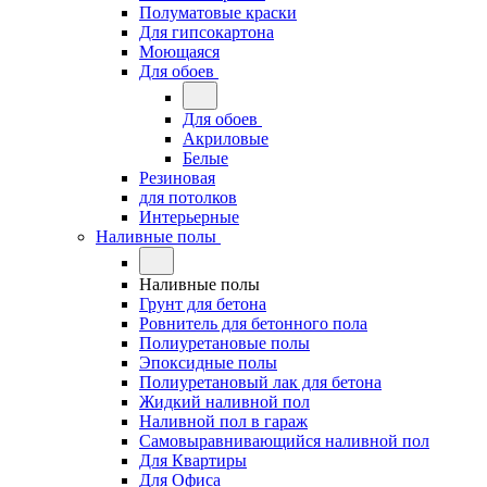
Полуматовые краски
Для гипсокартона
Моющаяся
Для обоев
Для обоев
Акриловые
Белые
Резиновая
для потолков
Интерьерные
Наливные полы
Наливные полы
Грунт для бетона
Ровнитель для бетонного пола
Полиуретановые полы
Эпоксидные полы
Полиуретановый лак для бетона
Жидкий наливной пол
Наливной пол в гараж
Самовыравнивающийся наливной пол
Для Квартиры
Для Офиса