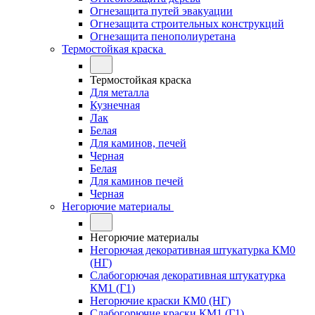
Огнезащита путей эвакуации
Огнезащита строительных конструкций
Огнезащита пенополиуретана
Термостойкая краска
Термостойкая краска
Для металла
Кузнечная
Лак
Белая
Для каминов, печей
Черная
Белая
Для каминов печей
Черная
Негорючие материалы
Негорючие материалы
Негорючая декоративная штукатурка КМ0
(НГ)
Слабогорючая декоративная штукатурка
КМ1 (Г1)
Негорючие краски КМ0 (НГ)
Слабогорючие краски КМ1 (Г1)