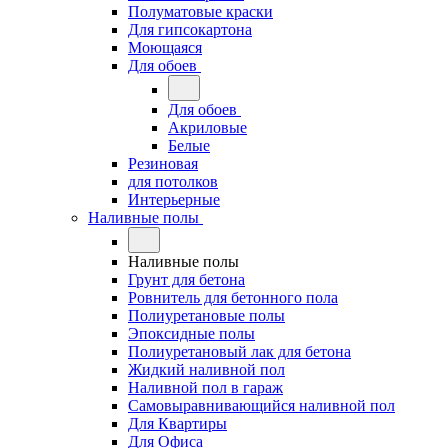
Полуматовые краски
Для гипсокартона
Моющаяся
Для обоев
Для обоев
Акриловые
Белые
Резиновая
для потолков
Интерьерные
Наливные полы
Наливные полы
Грунт для бетона
Ровнитель для бетонного пола
Полиуретановые полы
Эпоксидные полы
Полиуретановый лак для бетона
Жидкий наливной пол
Наливной пол в гараж
Самовыравнивающийся наливной пол
Для Квартиры
Для Офиса