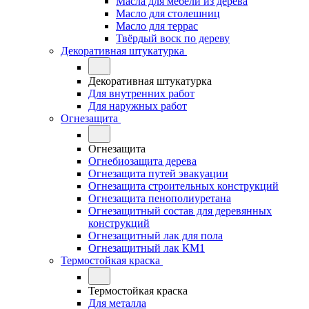
Масла для мебели из дерева
Масло для столешниц
Масло для террас
Твёрдый воск по дереву
Декоративная штукатурка
Декоративная штукатурка
Для внутренних работ
Для наружных работ
Огнезащита
Огнезащита
Огнебиозащита дерева
Огнезащита путей эвакуации
Огнезащита строительных конструкций
Огнезащита пенополиуретана
Огнезащитный состав для деревянных
конструкций
Огнезащитный лак для пола
Огнезащитный лак КМ1
Термостойкая краска
Термостойкая краска
Для металла