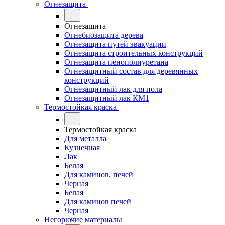
Огнезащита
Огнезащита
Огнебиозащита дерева
Огнезащита путей эвакуации
Огнезащита строительных конструкций
Огнезащита пенополиуретана
Огнезащитный состав для деревянных
конструкций
Огнезащитный лак для пола
Огнезащитный лак КМ1
Термостойкая краска
Термостойкая краска
Для металла
Кузнечная
Лак
Белая
Для каминов, печей
Черная
Белая
Для каминов печей
Черная
Негорючие материалы