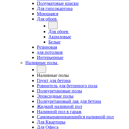
Полуматовые краски
Для гипсокартона
Моющаяся
Для обоев
Для обоев
Акриловые
Белые
Резиновая
для потолков
Интерьерные
Наливные полы
Наливные полы
Грунт для бетона
Ровнитель для бетонного пола
Полиуретановые полы
Эпоксидные полы
Полиуретановый лак для бетона
Жидкий наливной пол
Наливной пол в гараж
Самовыравнивающийся наливной пол
Для Квартиры
Для Офиса