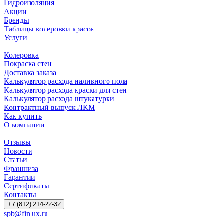
Гидроизоляция
Акции
Бренды
Таблицы колеровки красок
Услуги
Колеровка
Покраска стен
Доставка заказа
Калькулятор расхода наливного пола
Калькулятор расхода краски для стен
Калькулятор расхода штукатурки
Контрактный выпуск ЛКМ
Как купить
О компании
Отзывы
Новости
Статьи
Франшиза
Гарантии
Сертификаты
Контакты
+7 (812) 214-22-32
spb@finlux.ru