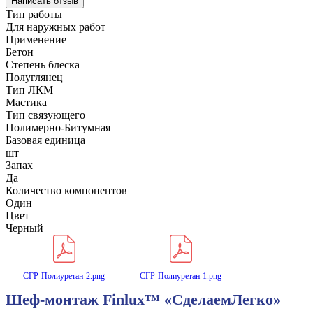
Написать отзыв
Тип работы
Для наружных работ
Применение
Бетон
Степень блеска
Полуглянец
Тип ЛКМ
Мастика
Тип связующего
Полимерно-Битумная
Базовая единица
шт
Запах
Да
Количество компонентов
Один
Цвет
Черный
СГР-Полиуретан-2.png
СГР-Полиуретан-1.png
Шеф-монтаж Finlux™ «СделаемЛегко»