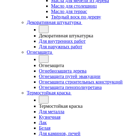
Масла для мебели из дерева
Масло для столешниц
Масло для террас
Твёрдый воск по дереву
Декоративная штукатурка
Декоративная штукатурка
Для внутренних работ
Для наружных работ
Огнезащита
Огнезащита
Огнебиозащита дерева
Огнезащита путей эвакуации
Огнезащита строительных конструкций
Огнезащита пенополиуретана
Термостойкая краска
Термостойкая краска
Для металла
Кузнечная
Лак
Белая
Для каминов, печей