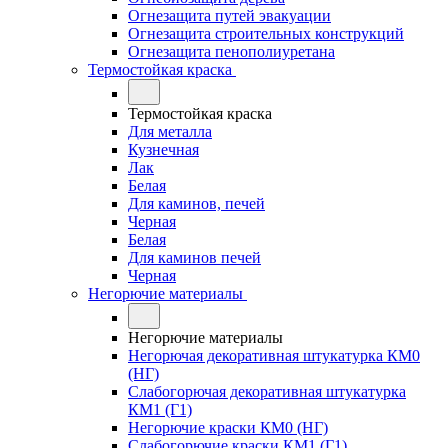
Огнезащита путей эвакуации
Огнезащита строительных конструкций
Огнезащита пенополиуретана
Термостойкая краска
Термостойкая краска
Для металла
Кузнечная
Лак
Белая
Для каминов, печей
Черная
Белая
Для каминов печей
Черная
Негорючие материалы
Негорючие материалы
Негорючая декоративная штукатурка КМ0
(НГ)
Слабогорючая декоративная штукатурка
КМ1 (Г1)
Негорючие краски КМ0 (НГ)
Слабогорючие краски КМ1 (Г1)