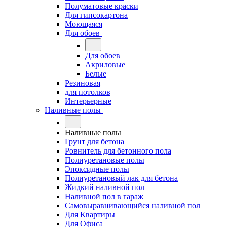
Полуматовые краски
Для гипсокартона
Моющаяся
Для обоев
Для обоев
Акриловые
Белые
Резиновая
для потолков
Интерьерные
Наливные полы
Наливные полы
Грунт для бетона
Ровнитель для бетонного пола
Полиуретановые полы
Эпоксидные полы
Полиуретановый лак для бетона
Жидкий наливной пол
Наливной пол в гараж
Самовыравнивающийся наливной пол
Для Квартиры
Для Офиса