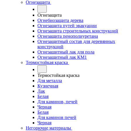
Огнезащита
Огнезащита
Огнебиозащита дерева
Огнезащита путей эвакуации
Огнезащита строительных конструкций
Огнезащита пенополиуретана
Огнезащитный состав для деревянных
конструкций
Огнезащитный лак для пола
Огнезащитный лак КМ1
Термостойкая краска
Термостойкая краска
Для металла
Кузнечная
Лак
Белая
Для каминов, печей
Черная
Белая
Для каминов печей
Черная
Негорючие материалы