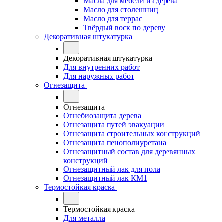
Масла для мебели из дерева
Масло для столешниц
Масло для террас
Твёрдый воск по дереву
Декоративная штукатурка
Декоративная штукатурка
Для внутренних работ
Для наружных работ
Огнезащита
Огнезащита
Огнебиозащита дерева
Огнезащита путей эвакуации
Огнезащита строительных конструкций
Огнезащита пенополиуретана
Огнезащитный состав для деревянных
конструкций
Огнезащитный лак для пола
Огнезащитный лак КМ1
Термостойкая краска
Термостойкая краска
Для металла