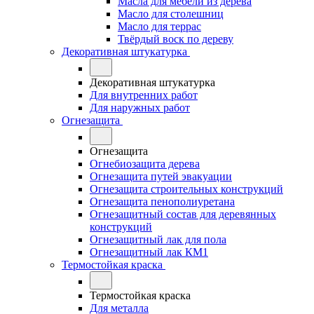
Масла для мебели из дерева
Масло для столешниц
Масло для террас
Твёрдый воск по дереву
Декоративная штукатурка
Декоративная штукатурка
Для внутренних работ
Для наружных работ
Огнезащита
Огнезащита
Огнебиозащита дерева
Огнезащита путей эвакуации
Огнезащита строительных конструкций
Огнезащита пенополиуретана
Огнезащитный состав для деревянных
конструкций
Огнезащитный лак для пола
Огнезащитный лак КМ1
Термостойкая краска
Термостойкая краска
Для металла