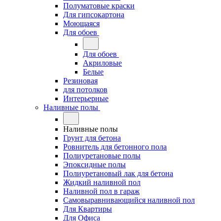
Полуматовые краски
Для гипсокартона
Моющаяся
Для обоев
Для обоев
Акриловые
Белые
Резиновая
для потолков
Интерьерные
Наливные полы
Наливные полы
Грунт для бетона
Ровнитель для бетонного пола
Полиуретановые полы
Эпоксидные полы
Полиуретановый лак для бетона
Жидкий наливной пол
Наливной пол в гараж
Самовыравнивающийся наливной пол
Для Квартиры
Для Офиса