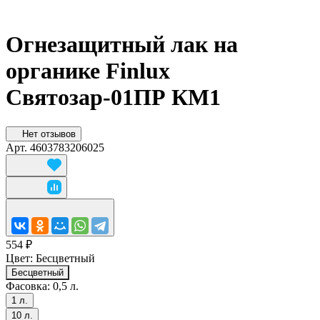
Огнезащитный лак на
органике Finlux
Святозар-01ПР КМ1
Нет отзывов
Арт.
4603783206025
554 ₽
Цвет:
Бесцветный
Бесцветный
Фасовка:
0,5 л.
1 л.
10 л.