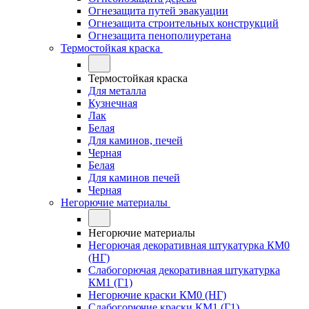
Огнезащита путей эвакуации
Огнезащита строительных конструкций
Огнезащита пенополиуретана
Термостойкая краска
Термостойкая краска
Для металла
Кузнечная
Лак
Белая
Для каминов, печей
Черная
Белая
Для каминов печей
Черная
Негорючие материалы
Негорючие материалы
Негорючая декоративная штукатурка КМ0
(НГ)
Слабогорючая декоративная штукатурка
КМ1 (Г1)
Негорючие краски КМ0 (НГ)
Слабогорючие краски КМ1 (Г1)