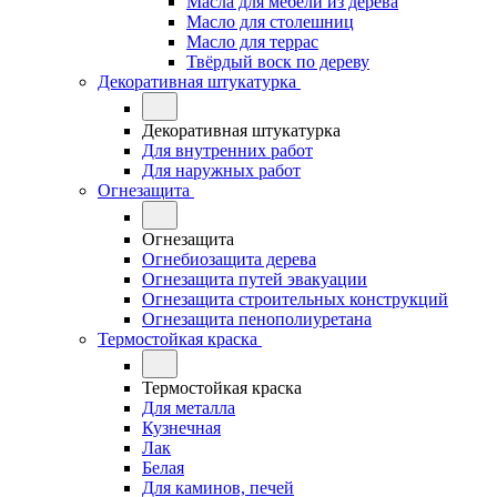
Масла для мебели из дерева
Масло для столешниц
Масло для террас
Твёрдый воск по дереву
Декоративная штукатурка
Декоративная штукатурка
Для внутренних работ
Для наружных работ
Огнезащита
Огнезащита
Огнебиозащита дерева
Огнезащита путей эвакуации
Огнезащита строительных конструкций
Огнезащита пенополиуретана
Термостойкая краска
Термостойкая краска
Для металла
Кузнечная
Лак
Белая
Для каминов, печей