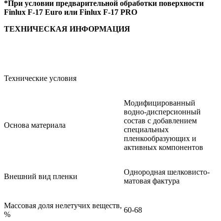
*При условии предварительной обработки поверхности
Finlux
F
-17
Euro
или
Finlux
F
-17
PRO
ТЕХНИЧЕСКАЯ ИНФОРМАЦИЯ
Наименование показателя
Значение
Технические условия
Модифицированный
водно-дисперсионный
состав с добавлением
Основа материала
специальных
пленкообразующих и
активных компонентов
Однородная шелковисто-
Внешний вид пленки
матовая фактура
Массовая доля нелетучих веществ,
60-68
%