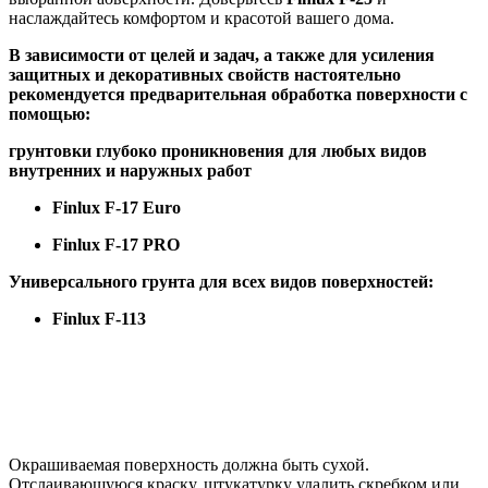
наслаждайтесь комфортом и красотой вашего дома.
В зависимости от целей и задач
,
а также
для усиления
защитных и декоративных свойств настоятельно
рекомендуется предварительная обработка поверхности с
помощью
:
грунтовки глубоко проникновения для любых видов
внутренних и наружных работ
Finlux
F
-17
Euro
Finlux
F
-17
PRO
Универсальн
ого
грунт
а
для всех видов поверхностей
:
Finlux
F
-113
Подготовка
Окрашиваемая поверхность должна быть сухой.
Отслаивающуюся краску, штукатурку удалить скребком или