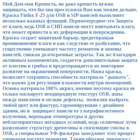
Мой Дом-моя Крепость, но даже крепость нужно
защищать, что бы она прослужила Вам как можно дольше.
Краска
Finlux
F
-25
для
OSB
и
SIP
панелей
выполняет
несколько важных функц
ий. Первоочередное-это
Защита
от влаги
, ведь
OSB и СИП панели могут впитывать влагу,
что может привести к их деформации и повреждению.
Краска создает защитный барьер, предотвращая
проникновение влаги
и как следствие ее разбухание, что
существенно у
меньшает частоту ремонтов и замены
панелей, снижая долгосрочные
затраты
.
Так же благодаря
активным компонентам, создается д
ополнительная защита
от плесени и грибка
и предотвращается их повторное
развитие на окрашенной поверхности.
Наша краска,
позволяет
сохран
ить
способность материала "дышать",
что важно для регуляции влажности внутри помещений
.
Основа материала 100% акрил, именно поэтому к
раска
не
только м
аскирует неоднородную текстуру
OSB
, швы
между панелями и мелкие дефекты
,
п
озволя
я
выбрать
любой цвет или фактуру, гармонирующие с дизайном
здания
, но и
защищает панели от ультрафиолетового
излучения, перепадов температуры и других
неблагоприятных погодных условий
, ведь с
олнечные лучи
разрушают структуру древесины и связующие смолы в
OSB
, а специальные
УФ-фильтр
ы
замедля
ю
т этот процесс
у
меньша
я
частоту ремонтов
.
Таким образом, покраска
с