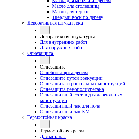
Масла для мебели из дерева
Масло для столешниц
Масло для террас
Твёрдый воск по дереву
Декоративная штукатурка
Декоративная штукатурка
Для внутренних работ
Для наружных работ
Огнезащита
Огнезащита
Огнебиозащита дерева
Огнезащита путей эвакуации
Огнезащита строительных конструкций
Огнезащита пенополиуретана
Огнезащитный состав для деревянных
конструкций
Огнезащитный лак для пола
Огнезащитный лак КМ1
Термостойкая краска
Термостойкая краска
Для металла