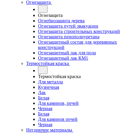
Огнезащита
Огнезащита
Огнебиозащита дерева
Огнезащита путей эвакуации
Огнезащита строительных конструкций
Огнезащита пенополиуретана
Огнезащитный состав для деревянных
конструкций
Огнезащитный лак для пола
Огнезащитный лак КМ1
Термостойкая краска
Термостойкая краска
Для металла
Кузнечная
Лак
Белая
Для каминов, печей
Черная
Белая
Для каминов печей
Черная
Негорючие материалы