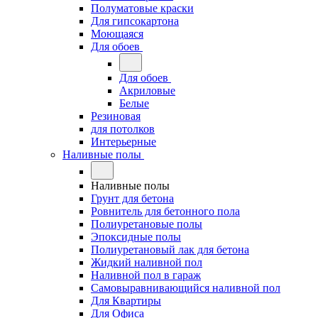
Полуматовые краски
Для гипсокартона
Моющаяся
Для обоев
Для обоев
Акриловые
Белые
Резиновая
для потолков
Интерьерные
Наливные полы
Наливные полы
Грунт для бетона
Ровнитель для бетонного пола
Полиуретановые полы
Эпоксидные полы
Полиуретановый лак для бетона
Жидкий наливной пол
Наливной пол в гараж
Самовыравнивающийся наливной пол
Для Квартиры
Для Офиса