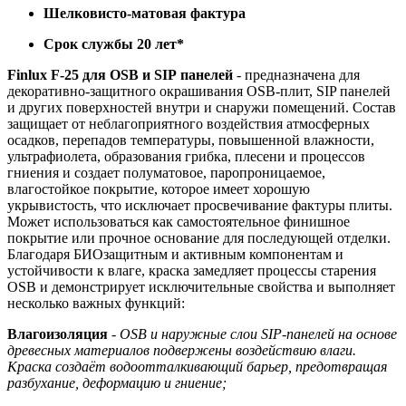
Шелковисто-матовая фактура
Срок службы 2
0
лет
*
Finlux
F
-25
для
OSB
и
SIP
панелей
- предназначена для
декоративно-защитного окрашивания OSB-плит, SIP панелей
и других поверхностей внутри и снаружи помещений. Состав
защищает от неблагоприятного воздействия атмосферных
осадков, перепадов температуры, повышенной влажности,
ультрафиолета, образования грибка, плесени и процессов
гниения и создает полуматовое, паропроницаемое,
влагостойкое покрытие, которое имеет хорошую
укрывистость, что исключает просвечивание фактуры плиты.
Может использоваться как самостоятельное финишное
покрытие или прочное основание для последующей отделки.
Благодаря БИОзащитным и активным компонентам и
устойчивости к влаге, краска замедляет процессы старения
OSB и демонстрирует исключительные свойства и выполняет
несколько важных функций:
Влагоизоляци
я
-
OSB и наружные слои SIP-панелей на основе
древесных материалов подвержены воздействию влаги.
Краска создаёт водоотталкивающий барьер, предотвращая
разбухание, деформацию и гниение
;