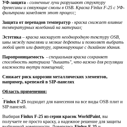
УФ-защита
-
солнечные
лучи разрушают структуру
древесины и связующие смолы в OSB. Краска
Finlux
F
-25
с УФ-
фильтрами замедляет этот процесс
;
Защита от перепадов температур
-
к
раска снижает влияние
температурных колебаний на материал
;
Эстетика
–
краска м
аскирует неоднородную текстуру OSB,
швы между панелями и мелкие дефекты
и п
озволяет выбрать
любой цвет или фактуру, гармонирующие с дизайном здания.
Паропроницаемость
-
специальная
краск
а
сохраня
е
т
способность материала "дышать", что важно для регуляции
влажности внутри помещений
;
Снижает риск коррозии металлических
элементов,
например, крепежей в SIP-панелях
Область применения:
Finlux F-25
подходит для нанесения на все виды OSВ плит и
SIP панелей.
Выбирая
Finlux F-25 из серии красок
WorldPaint
, вы
получаете не просто краску, а надежное решение для защиты
выбранной аоверхности. Доверьтесь
Finlux F-25
и