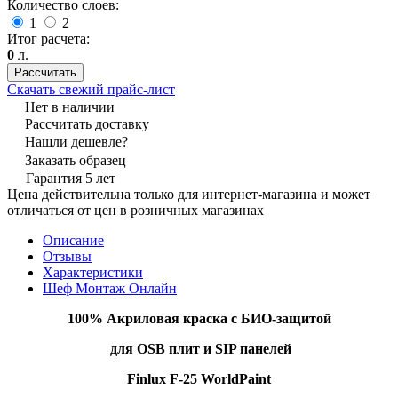
Количество слоев:
1
2
Итог расчета:
0
л.
Рассчитать
Скачать свежий прайс-лист
Нет в наличии
Рассчитать доставку
Нашли дешевле?
Заказать образец
Гарантия 5 лет
Цена действительна только для интернет-магазина и может
отличаться от цен в розничных магазинах
Описание
Отзывы
Характеристики
Шеф Монтаж Онлайн
100% Акриловая
краска
с
БИО-защитой
для
OS
B
плит
и
SIP
панелей
Finlux F-25
WorldPaint