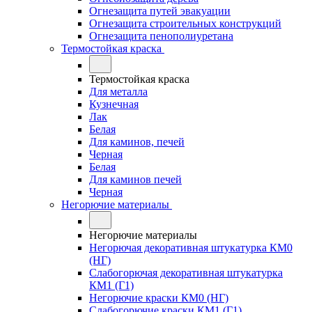
Огнезащита путей эвакуации
Огнезащита строительных конструкций
Огнезащита пенополиуретана
Термостойкая краска
Термостойкая краска
Для металла
Кузнечная
Лак
Белая
Для каминов, печей
Черная
Белая
Для каминов печей
Черная
Негорючие материалы
Негорючие материалы
Негорючая декоративная штукатурка КМ0
(НГ)
Слабогорючая декоративная штукатурка
КМ1 (Г1)
Негорючие краски КМ0 (НГ)
Слабогорючие краски КМ1 (Г1)