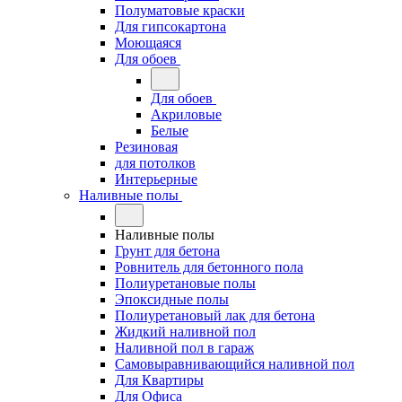
Полуматовые краски
Для гипсокартона
Моющаяся
Для обоев
Для обоев
Акриловые
Белые
Резиновая
для потолков
Интерьерные
Наливные полы
Наливные полы
Грунт для бетона
Ровнитель для бетонного пола
Полиуретановые полы
Эпоксидные полы
Полиуретановый лак для бетона
Жидкий наливной пол
Наливной пол в гараж
Самовыравнивающийся наливной пол
Для Квартиры
Для Офиса