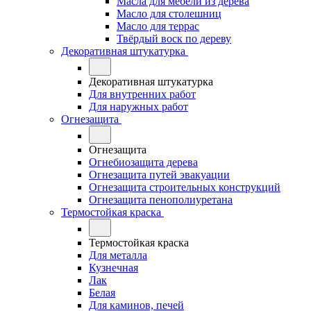
Масла для мебели из дерева
Масло для столешниц
Масло для террас
Твёрдый воск по дереву
Декоративная штукатурка
Декоративная штукатурка
Для внутренних работ
Для наружных работ
Огнезащита
Огнезащита
Огнебиозащита дерева
Огнезащита путей эвакуации
Огнезащита строительных конструкций
Огнезащита пенополиуретана
Термостойкая краска
Термостойкая краска
Для металла
Кузнечная
Лак
Белая
Для каминов, печей