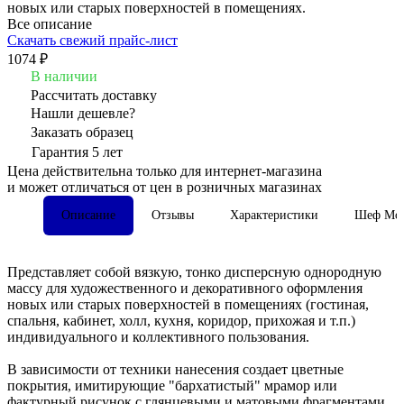
новых или старых поверхностей в помещениях.
Все описание
Скачать свежий прайс-лист
1074 ₽
В наличии
Рассчитать доставку
Нашли дешевле?
Заказать образец
Гарантия 5 лет
Цена действительна только для интернет-магазина
и может отличаться от цен в розничных магазинах
Описание
Отзывы
Характеристики
Шеф Мон
Представляет собой вязкую, тонко дисперсную однородную
массу для художественного и декоративного оформления
новых или старых поверхностей в помещениях (гостиная,
спальня, кабинет, холл, кухня, коридор, прихожая и т.п.)
индивидуального и коллективного пользования.
В зависимости от техники нанесения создает цветные
покрытия, имитирующие "бархатистый" мрамор или
фактурный рисунок с глянцевыми и матовыми фрагментами