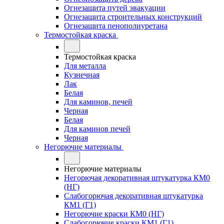
Огнезащита путей эвакуации
Огнезащита строительных конструкций
Огнезащита пенополиуретана
Термостойкая краска
Термостойкая краска
Для металла
Кузнечная
Лак
Белая
Для каминов, печей
Черная
Белая
Для каминов печей
Черная
Негорючие материалы
Негорючие материалы
Негорючая декоративная штукатурка КМ0
(НГ)
Слабогорючая декоративная штукатурка
КМ1 (Г1)
Негорючие краски КМ0 (НГ)
Слабогорючие краски КМ1 (Г1)