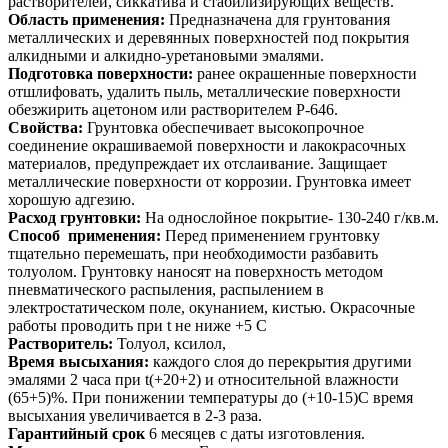
растворителей, сиккатива и стабилизирующих веществ.
Область применения:
Предназначена для грунтования
металлических и деревянных поверхностей под покрытия
алкидными и алкидно-уретановыми эмалями.
Подготовка поверхности:
ранее окрашенные поверхности
отшлифовать, удалить пыль, металлические поверхности
обезжирить ацетоном или растворителем Р-646.
Свойства:
Грунтовка обеспечивает высокопрочное
соединение окрашиваемой поверхности и лакокрасочных
материалов, предупреждает их отслаивание. Защищает
металлические поверхности от коррозии. Грунтовка имеет
хорошую адгезию.
Расход грунтовки:
На однослойное покрытие- 130-240 г/кв.м.
Способ применения:
Перед применением грунтовку
тщательно перемешать, при необходимости разбавить
толуолом. Грунтовку наносят на поверхность методом
пневматического распыления, распылением в
электростатическом поле, окунанием, кистью. Окрасочные
работы проводить при t не ниже +5 С
Растворитель:
Толуол, ксилол,
Время высыхания:
каждого слоя до перекрытия другими
эмалями 2 часа при t(+20+2) и относительной влажности
(65+5)%. При понижении температуры до (+10-15)С время
высыхания увеличивается в 2-3 раза.
Гарантийный срок
6 месяцев с даты изготовления.