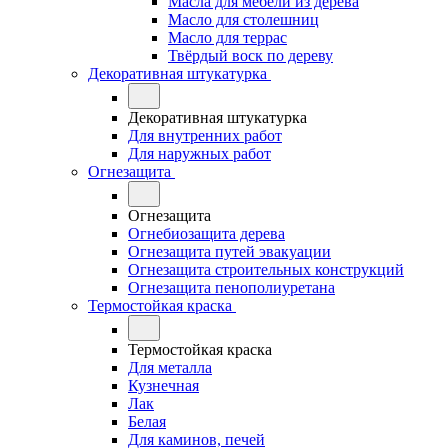
Масла для мебели из дерева
Масло для столешниц
Масло для террас
Твёрдый воск по дереву
Декоративная штукатурка
Декоративная штукатурка
Для внутренних работ
Для наружных работ
Огнезащита
Огнезащита
Огнебиозащита дерева
Огнезащита путей эвакуации
Огнезащита строительных конструкций
Огнезащита пенополиуретана
Термостойкая краска
Термостойкая краска
Для металла
Кузнечная
Лак
Белая
Для каминов, печей