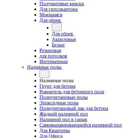
Полуматовые краски
Для гипсокартона
Моющаяся
Для обоев
Для обоев
Акриловые
Белые
Резиновая
для потолков
Интерьерные
Наливные полы
Наливные полы
Грунт для бетона
Ровнитель для бетонного пола
Полиуретановые полы
Эпоксидные полы
Полиуретановый лак для бетона
Жидкий наливной пол
Наливной пол в гараж
Самовыравнивающийся наливной пол
Для Квартиры
Для Офиса