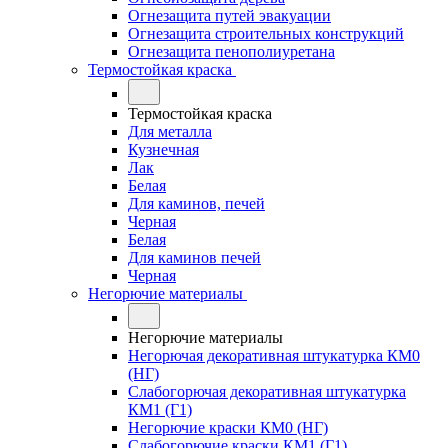
Огнезащита путей эвакуации
Огнезащита строительных конструкций
Огнезащита пенополиуретана
Термостойкая краска
Термостойкая краска
Для металла
Кузнечная
Лак
Белая
Для каминов, печей
Черная
Белая
Для каминов печей
Черная
Негорючие материалы
Негорючие материалы
Негорючая декоративная штукатурка КМ0
(НГ)
Слабогорючая декоративная штукатурка
КМ1 (Г1)
Негорючие краски КМ0 (НГ)
Слабогорючие краски КМ1 (Г1)