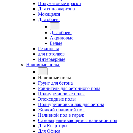
Полуматовые краски
Для гипсокартона
Моющаяся
Для обоев
Для обоев
Акриловые
Белые
Резиновая
для потолков
Интерьерные
Наливные полы
Наливные полы
Грунт для бетона
Ровнитель для бетонного пола
Полиуретановые полы
Эпоксидные полы
Полиуретановый лак для бетона
Жидкий наливной пол
Наливной пол в гараж
Самовыравнивающийся наливной пол
Для Квартиры
Для Офиса