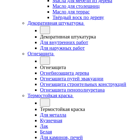
Масла для мебели из дерева
Масло для столешниц
Масло для террас
Твёрдый воск по дереву
Декоративная штукатурка
Декоративная штукатурка
Для внутренних работ
Для наружных работ
Огнезащита
Огнезащита
Огнебиозащита дерева
Огнезащита путей эвакуации
Огнезащита строительных конструкций
Огнезащита пенополиуретана
Термостойкая краска
Термостойкая краска
Для металла
Кузнечная
Лак
Белая
Для каминов, печей