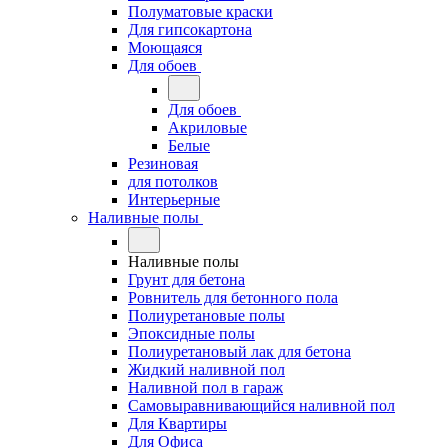
Полуматовые краски
Для гипсокартона
Моющаяся
Для обоев
Для обоев
Акриловые
Белые
Резиновая
для потолков
Интерьерные
Наливные полы
Наливные полы
Грунт для бетона
Ровнитель для бетонного пола
Полиуретановые полы
Эпоксидные полы
Полиуретановый лак для бетона
Жидкий наливной пол
Наливной пол в гараж
Самовыравнивающийся наливной пол
Для Квартиры
Для Офиса