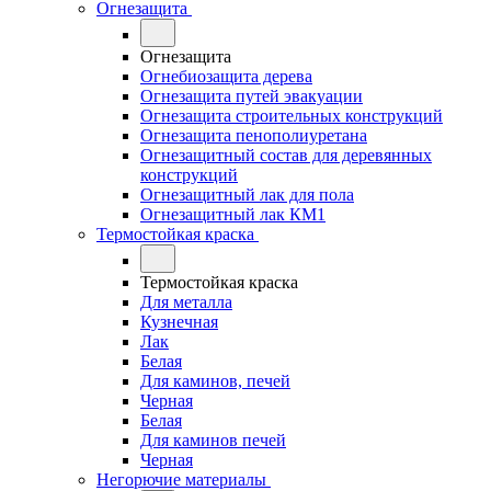
Огнезащита
Огнезащита
Огнебиозащита дерева
Огнезащита путей эвакуации
Огнезащита строительных конструкций
Огнезащита пенополиуретана
Огнезащитный состав для деревянных
конструкций
Огнезащитный лак для пола
Огнезащитный лак КМ1
Термостойкая краска
Термостойкая краска
Для металла
Кузнечная
Лак
Белая
Для каминов, печей
Черная
Белая
Для каминов печей
Черная
Негорючие материалы