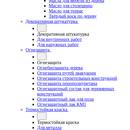
Масла для мебели из дерева
Масло для столешниц
Масло для террас
Твёрдый воск по дереву
Декоративная штукатурка
Декоративная штукатурка
Для внутренних работ
Для наружных работ
Огнезащита
Огнезащита
Огнебиозащита дерева
Огнезащита путей эвакуации
Огнезащита строительных конструкций
Огнезащита пенополиуретана
Огнезащитный состав для деревянных
конструкций
Огнезащитный лак для пола
Огнезащитный лак КМ1
Термостойкая краска
Термостойкая краска
Для металла