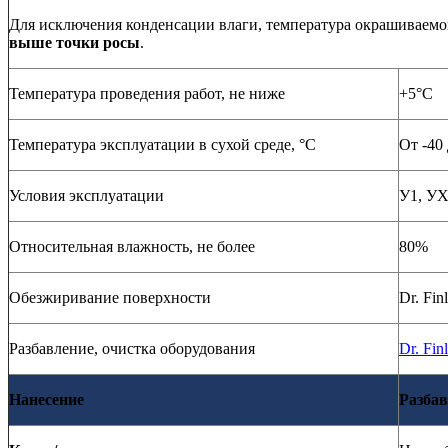
Для исключения конденсации влаги, температура окрашиваем
выше точки росы
.
Температура проведения работ, не ниже
+5°С
Температура эксплуатации в сухой среде, °С
От -40
Условия эксплуатации
У1, У
Относительная влажность, не более
80%
Обезжиривание поверхности
Dr. Fin
Разбавление, очистка оборудования
Dr. Fin
Нанесение
Разба