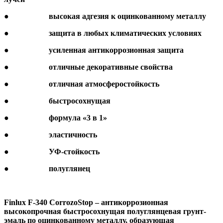
●
высокая адгезия к оцинкованному металлу
●
защита в любых климатических условиях
●
усиленная антикоррозионная защита
●
отличные декоративные свойства
●
отличная атмосферостойкость
●
быстросохнущая
●
формула «3 в 1»
●
эластичность
●
УФ-стойкость
●
полуглянец
Finlux F-
340 CorrozoStop – антикоррозионная
высокопрочная быстросохнущая полуглянцевая грунт-
эмаль по оцинкованному металлу, образующая