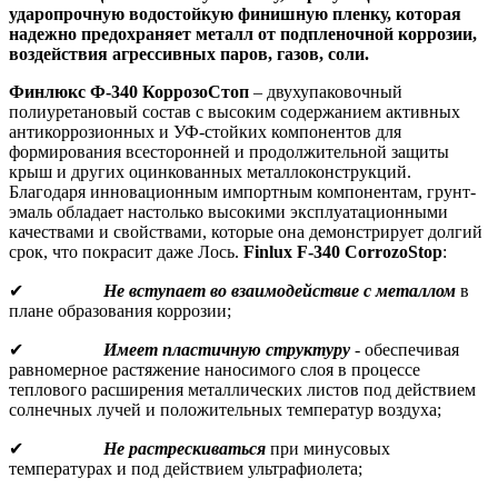
ударопрочную водостойкую финишную пленку, которая
надежно предохраняет металл от подпленочной коррозии,
воздействия агрессивных паров, газов, соли.
Финлюкс Ф-
340 КоррозоСтоп
– двухупаковочный
полиуретановый состав с высоким содержанием активных
антикоррозионных и УФ-стойких компонентов для
формирования всесторонней и продолжительной защиты
крыш и других оцинкованных металлоконструкций.
Благодаря инновационным импортным компонентам, грунт-
эмаль обладает настолько высокими эксплуатационными
качествами и свойствами, которые она демонстрирует долгий
срок, что покрасит даже Лось.
Finlux F-340 CorrozoStop
:
✔
Не вступает во взаимодействие с металлом
в
плане образования коррозии;
✔
Имеет пластичную структуру
- обеспечивая
равномерное растяжение наносимого слоя в процессе
теплового расширения металлических листов под действием
солнечных лучей и положительных температур воздуха;
✔
Не растрескиваться
при минусовых
температурах и под действием ультрафиолета;