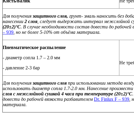
Кисть/валик
Не тре
Для получения
защитного слоя,
грунт- эмаль наносить без доб
нанесении
2 слоя
, следует выдержать интервал межслойной 
(20±2)°С
. В случае необходимости состав довести до рабочей
– 939
, но не более 5-10% от объёма материала.
Пневматическое распыление
- диаметр сопла 1.7 – 2.0 мм
Не тре
- давление 2-3 бар
Для получения
защитного слоя
при использовании метода возд
использовать диаметр сопла 1.7-2.0 мм. Нанесение произвести
слоя с межслойной сушкой 4 часа при температуре (20±2)°С
довести до рабочей вязкости разбавителем
Dr. Finlux F – 939
, 
материала.