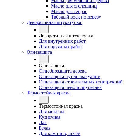
Масла для мебели из дерева
Масло для столешниц
Масло для террас
Твёрдый воск по дереву
Декоративная штукатурка
Декоративная штукатурка
Для внутренних работ
Для наружных работ
Огнезащита
Огнезащита
Огнебиозащита дерева
Огнезащита путей эвакуации
Огнезащита строительных конструкций
Огнезащита пенополиуретана
Термостойкая краска
Термостойкая краска
Для металла
Кузнечная
Лак
Белая
Для каминов, печей