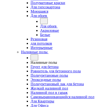
Полуматовые краски
Для гипсокартона
Моющаяся
Для обоев
Для обоев
Акриловые
Белые
Резиновая
для потолков
Интерьерные
Наливные полы
Наливные полы
Грунт для бетона
Ровнитель для бетонного пола
Полиуретановые полы
Эпоксидные полы
Полиуретановый лак для бетона
Жидкий наливной пол
Наливной пол в гараж
Самовыравнивающийся наливной пол
Для Квартиры
Для Офиса