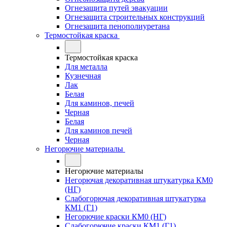
Огнезащита путей эвакуации
Огнезащита строительных конструкций
Огнезащита пенополиуретана
Термостойкая краска
Термостойкая краска
Для металла
Кузнечная
Лак
Белая
Для каминов, печей
Черная
Белая
Для каминов печей
Черная
Негорючие материалы
Негорючие материалы
Негорючая декоративная штукатурка КМ0
(НГ)
Слабогорючая декоративная штукатурка
КМ1 (Г1)
Негорючие краски КМ0 (НГ)
Слабогорючие краски КМ1 (Г1)