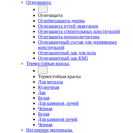
Огнезащита
Огнезащита
Огнебиозащита дерева
Огнезащита путей эвакуации
Огнезащита строительных конструкций
Огнезащита пенополиуретана
Огнезащитный состав для деревянных
конструкций
Огнезащитный лак для пола
Огнезащитный лак КМ1
Термостойкая краска
Термостойкая краска
Для металла
Кузнечная
Лак
Белая
Для каминов, печей
Черная
Белая
Для каминов печей
Черная
Негорючие материалы