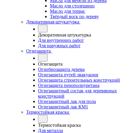
Масла для мебели из дерева
Масло для столешниц
Масло для террас
Твёрдый воск по дереву
Декоративная штукатурка
Декоративная штукатурка
Для внутренних работ
Для наружных работ
Огнезащита
Огнезащита
Огнебиозащита дерева
Огнезащита путей эвакуации
Огнезащита строительных конструкций
Огнезащита пенополиуретана
Огнезащитный состав для деревянных
конструкций
Огнезащитный лак для пола
Огнезащитный лак КМ1
Термостойкая краска
Термостойкая краска
Для металла