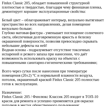
Finlux Classic 205, обладает повышенной структурной
плотностью и твердостью, благодаря чему финишная пленка,
демонтирует хорошие эксплуатационные свойства:
Белый цвет – облагораживает интерьер, визуально вытягивает
пространство во всех направлениях, делая помещение
визуально больше;
Глубоко матовая фактура - уменьшает поглощение солнечного
света, обеспечивая долговременную яркость и белизну
окрашенной поверхности, позволяя превосходно скрывать
небольшие дефекты на ней!
Водная основа - подразумевает отсутствие токсичных
испарений и резкого запаха при нанесении, что даёт
возможность использовать краску на объектах с
повышенными санитарно-гигиеническими требованиями;
Всего через сутки после нанесения при температуре
помещения (20±2) °С и нормальной влажности воздуха,
потолок, окрашенный краской Finlux Classic 205 полностью
готов к эксплуатации.
Назначение:
Finlux Classic 205 / Финлюкс Классик 205 входит в ТОП-10
красок для ремонта и успешно применяется для окраски
потолков в местах общественного пользования: