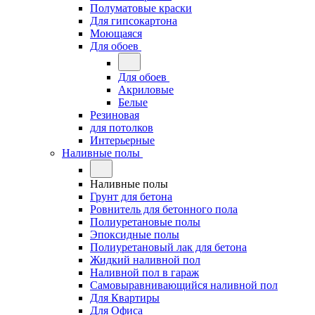
Полуматовые краски
Для гипсокартона
Моющаяся
Для обоев
Для обоев
Акриловые
Белые
Резиновая
для потолков
Интерьерные
Наливные полы
Наливные полы
Грунт для бетона
Ровнитель для бетонного пола
Полиуретановые полы
Эпоксидные полы
Полиуретановый лак для бетона
Жидкий наливной пол
Наливной пол в гараж
Самовыравнивающийся наливной пол
Для Квартиры
Для Офиса