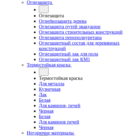
Огнезащита
Огнезащита
Огнебиозащита дерева
Огнезащита путей эвакуации
Огнезащита строительных конструкций
Огнезащита пенополиуретана
Огнезащитный состав для деревянных
конструкций
Огнезащитный лак для пола
Огнезащитный лак КМ1
Термостойкая краска
Термостойкая краска
Для металла
Кузнечная
Лак
Белая
Для каминов, печей
Черная
Белая
Для каминов печей
Черная
Негорючие материалы