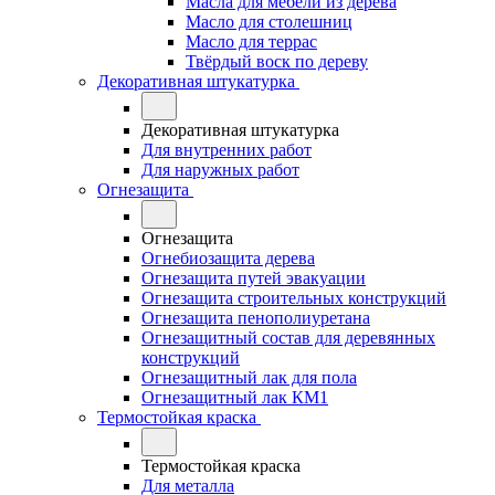
Масла для мебели из дерева
Масло для столешниц
Масло для террас
Твёрдый воск по дереву
Декоративная штукатурка
Декоративная штукатурка
Для внутренних работ
Для наружных работ
Огнезащита
Огнезащита
Огнебиозащита дерева
Огнезащита путей эвакуации
Огнезащита строительных конструкций
Огнезащита пенополиуретана
Огнезащитный состав для деревянных
конструкций
Огнезащитный лак для пола
Огнезащитный лак КМ1
Термостойкая краска
Термостойкая краска
Для металла