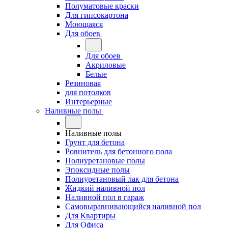
Полуматовые краски
Для гипсокартона
Моющаяся
Для обоев
Для обоев
Акриловые
Белые
Резиновая
для потолков
Интерьерные
Наливные полы
Наливные полы
Грунт для бетона
Ровнитель для бетонного пола
Полиуретановые полы
Эпоксидные полы
Полиуретановый лак для бетона
Жидкий наливной пол
Наливной пол в гараж
Самовыравнивающийся наливной пол
Для Квартиры
Для Офиса