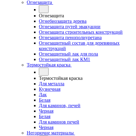
Огнезащита
Огнезащита
Огнебиозащита дерева
Огнезащита путей эвакуации
Огнезащита строительных конструкций
Огнезащита пенополиуретана
Огнезащитный состав для деревянных
конструкций
Огнезащитный лак для пола
Огнезащитный лак КМ1
Термостойкая краска
Термостойкая краска
Для металла
Кузнечная
Лак
Белая
Для каминов, печей
Черная
Белая
Для каминов печей
Черная
Негорючие материалы