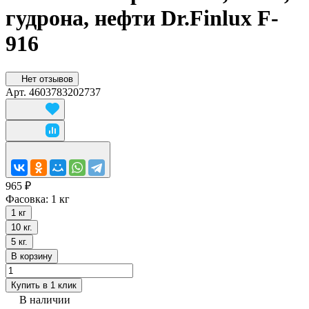
гудрона, нефти Dr.Finlux F-
916
Нет отзывов
Арт.
4603783202737
965 ₽
Фасовка:
1 кг
1 кг
10 кг.
5 кг.
В корзину
Купить в 1 клик
В наличии