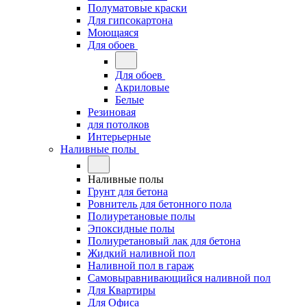
Полуматовые краски
Для гипсокартона
Моющаяся
Для обоев
Для обоев
Акриловые
Белые
Резиновая
для потолков
Интерьерные
Наливные полы
Наливные полы
Грунт для бетона
Ровнитель для бетонного пола
Полиуретановые полы
Эпоксидные полы
Полиуретановый лак для бетона
Жидкий наливной пол
Наливной пол в гараж
Самовыравнивающийся наливной пол
Для Квартиры
Для Офиса