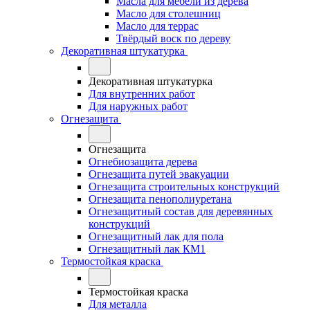
Масла для мебели из дерева
Масло для столешниц
Масло для террас
Твёрдый воск по дереву
Декоративная штукатурка
Декоративная штукатурка
Для внутренних работ
Для наружных работ
Огнезащита
Огнезащита
Огнебиозащита дерева
Огнезащита путей эвакуации
Огнезащита строительных конструкций
Огнезащита пенополиуретана
Огнезащитный состав для деревянных
конструкций
Огнезащитный лак для пола
Огнезащитный лак КМ1
Термостойкая краска
Термостойкая краска
Для металла