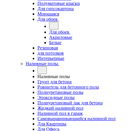
Полуматовые краски
Для гипсокартона
Моющаяся
Для обоев
Для обоев
Акриловые
Белые
Резиновая
для потолков
Интерьерные
Наливные полы
Наливные полы
Грунт для бетона
Ровнитель для бетонного пола
Полиуретановые полы
Эпоксидные полы
Полиуретановый лак для бетона
Жидкий наливной пол
Наливной пол в гараж
Самовыравнивающийся наливной пол
Для Квартиры
Для Офиса