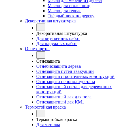
Масла для мебели из дерева
Масло для столешниц
Масло для террас
Твёрдый воск по дереву
Декоративная штукатурка
Декоративная штукатурка
Для внутренних работ
Для наружных работ
Огнезащита
Огнезащита
Огнебиозащита дерева
Огнезащита путей эвакуации
Огнезащита строительных конструкций
Огнезащита пенополиуретана
Огнезащитный состав для деревянных
конструкций
Огнезащитный лак для пола
Огнезащитный лак КМ1
Термостойкая краска
Термостойкая краска
Для металла