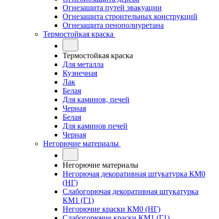
Огнезащита путей эвакуации
Огнезащита строительных конструкций
Огнезащита пенополиуретана
Термостойкая краска
Термостойкая краска
Для металла
Кузнечная
Лак
Белая
Для каминов, печей
Черная
Белая
Для каминов печей
Черная
Негорючие материалы
Негорючие материалы
Негорючая декоративная штукатурка КМ0
(НГ)
Слабогорючая декоративная штукатурка
КМ1 (Г1)
Негорючие краски КМ0 (НГ)
Слабогорючие краски КМ1 (Г1)