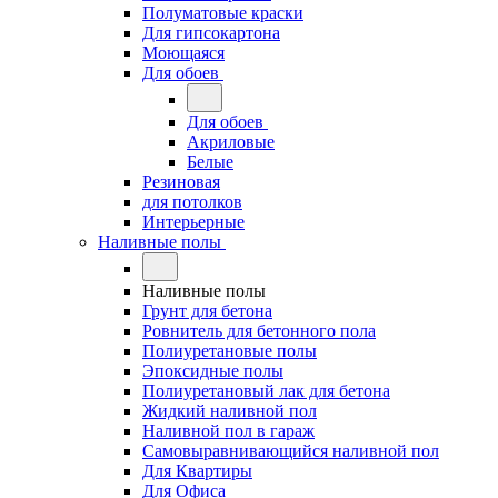
Полуматовые краски
Для гипсокартона
Моющаяся
Для обоев
Для обоев
Акриловые
Белые
Резиновая
для потолков
Интерьерные
Наливные полы
Наливные полы
Грунт для бетона
Ровнитель для бетонного пола
Полиуретановые полы
Эпоксидные полы
Полиуретановый лак для бетона
Жидкий наливной пол
Наливной пол в гараж
Самовыравнивающийся наливной пол
Для Квартиры
Для Офиса