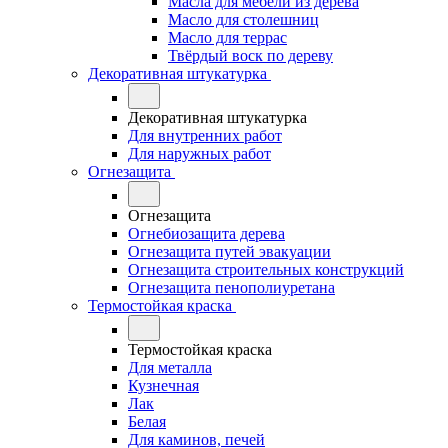
Масла для мебели из дерева
Масло для столешниц
Масло для террас
Твёрдый воск по дереву
Декоративная штукатурка
Декоративная штукатурка
Для внутренних работ
Для наружных работ
Огнезащита
Огнезащита
Огнебиозащита дерева
Огнезащита путей эвакуации
Огнезащита строительных конструкций
Огнезащита пенополиуретана
Термостойкая краска
Термостойкая краска
Для металла
Кузнечная
Лак
Белая
Для каминов, печей