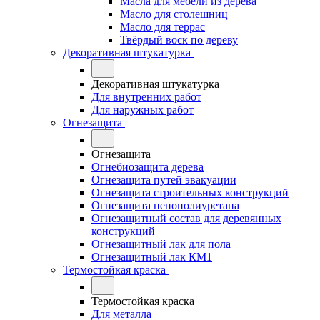
Масла для мебели из дерева
Масло для столешниц
Масло для террас
Твёрдый воск по дереву
Декоративная штукатурка
Декоративная штукатурка
Для внутренних работ
Для наружных работ
Огнезащита
Огнезащита
Огнебиозащита дерева
Огнезащита путей эвакуации
Огнезащита строительных конструкций
Огнезащита пенополиуретана
Огнезащитный состав для деревянных
конструкций
Огнезащитный лак для пола
Огнезащитный лак КМ1
Термостойкая краска
Термостойкая краска
Для металла