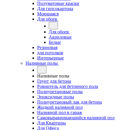
Полуматовые краски
Для гипсокартона
Моющаяся
Для обоев
Для обоев
Акриловые
Белые
Резиновая
для потолков
Интерьерные
Наливные полы
Наливные полы
Грунт для бетона
Ровнитель для бетонного пола
Полиуретановые полы
Эпоксидные полы
Полиуретановый лак для бетона
Жидкий наливной пол
Наливной пол в гараж
Самовыравнивающийся наливной пол
Для Квартиры
Для Офиса