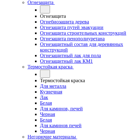
Огнезащита
Огнезащита
Огнебиозащита дерева
Огнезащита путей эвакуации
Огнезащита строительных конструкций
Огнезащита пенополиуретана
Огнезащитный состав для деревянных
конструкций
Огнезащитный лак для пола
Огнезащитный лак КМ1
Термостойкая краска
Термостойкая краска
Для металла
Кузнечная
Лак
Белая
Для каминов, печей
Черная
Белая
Для каминов печей
Черная
Негорючие материалы