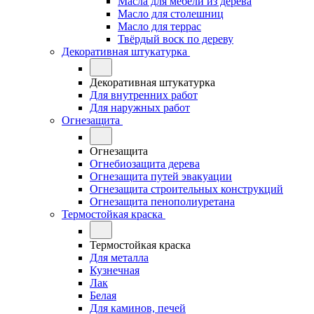
Масла для мебели из дерева
Масло для столешниц
Масло для террас
Твёрдый воск по дереву
Декоративная штукатурка
Декоративная штукатурка
Для внутренних работ
Для наружных работ
Огнезащита
Огнезащита
Огнебиозащита дерева
Огнезащита путей эвакуации
Огнезащита строительных конструкций
Огнезащита пенополиуретана
Термостойкая краска
Термостойкая краска
Для металла
Кузнечная
Лак
Белая
Для каминов, печей