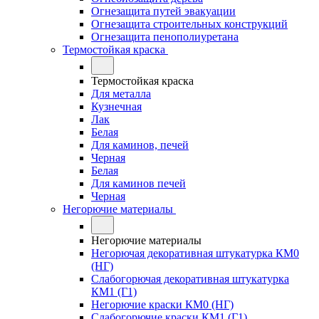
Огнезащита путей эвакуации
Огнезащита строительных конструкций
Огнезащита пенополиуретана
Термостойкая краска
Термостойкая краска
Для металла
Кузнечная
Лак
Белая
Для каминов, печей
Черная
Белая
Для каминов печей
Черная
Негорючие материалы
Негорючие материалы
Негорючая декоративная штукатурка КМ0
(НГ)
Слабогорючая декоративная штукатурка
КМ1 (Г1)
Негорючие краски КМ0 (НГ)
Слабогорючие краски КМ1 (Г1)