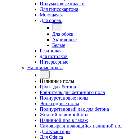
Полуматовые краски
Для гипсокартона
Моющаяся
Для обоев
Для обоев
Акриловые
Белые
Резиновая
для потолков
Интерьерные
Наливные полы
Наливные полы
Грунт для бетона
Ровнитель для бетонного пола
Полиуретановые полы
Эпоксидные полы
Полиуретановый лак для бетона
Жидкий наливной пол
Наливной пол в гараж
Самовыравнивающийся наливной пол
Для Квартиры
Для Офиса