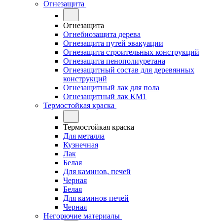
Огнезащита
Огнезащита
Огнебиозащита дерева
Огнезащита путей эвакуации
Огнезащита строительных конструкций
Огнезащита пенополиуретана
Огнезащитный состав для деревянных
конструкций
Огнезащитный лак для пола
Огнезащитный лак КМ1
Термостойкая краска
Термостойкая краска
Для металла
Кузнечная
Лак
Белая
Для каминов, печей
Черная
Белая
Для каминов печей
Черная
Негорючие материалы