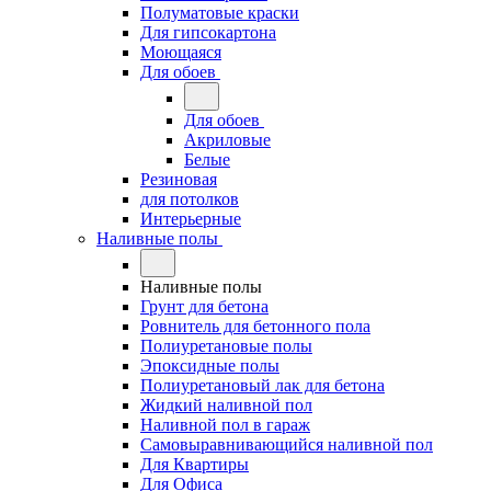
Полуматовые краски
Для гипсокартона
Моющаяся
Для обоев
Для обоев
Акриловые
Белые
Резиновая
для потолков
Интерьерные
Наливные полы
Наливные полы
Грунт для бетона
Ровнитель для бетонного пола
Полиуретановые полы
Эпоксидные полы
Полиуретановый лак для бетона
Жидкий наливной пол
Наливной пол в гараж
Самовыравнивающийся наливной пол
Для Квартиры
Для Офиса