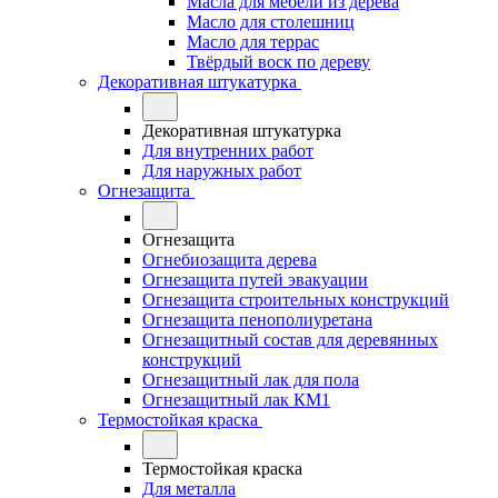
Масла для мебели из дерева
Масло для столешниц
Масло для террас
Твёрдый воск по дереву
Декоративная штукатурка
Декоративная штукатурка
Для внутренних работ
Для наружных работ
Огнезащита
Огнезащита
Огнебиозащита дерева
Огнезащита путей эвакуации
Огнезащита строительных конструкций
Огнезащита пенополиуретана
Огнезащитный состав для деревянных
конструкций
Огнезащитный лак для пола
Огнезащитный лак КМ1
Термостойкая краска
Термостойкая краска
Для металла