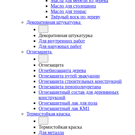
Масла для мебели из дерева
Масло для столешниц
Масло для террас
Твёрдый воск по дереву
Декоративная штукатурка
Декоративная штукатурка
Для внутренних работ
Для наружных работ
Огнезащита
Огнезащита
Огнебиозащита дерева
Огнезащита путей эвакуации
Огнезащита строительных конструкций
Огнезащита пенополиуретана
Огнезащитный состав для деревянных
конструкций
Огнезащитный лак для пола
Огнезащитный лак КМ1
Термостойкая краска
Термостойкая краска
Для металла