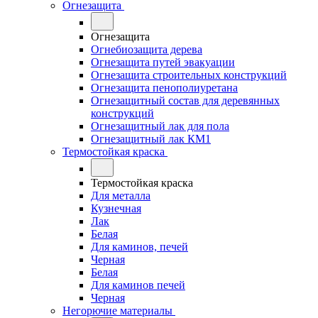
Огнезащита
Огнезащита
Огнебиозащита дерева
Огнезащита путей эвакуации
Огнезащита строительных конструкций
Огнезащита пенополиуретана
Огнезащитный состав для деревянных
конструкций
Огнезащитный лак для пола
Огнезащитный лак КМ1
Термостойкая краска
Термостойкая краска
Для металла
Кузнечная
Лак
Белая
Для каминов, печей
Черная
Белая
Для каминов печей
Черная
Негорючие материалы