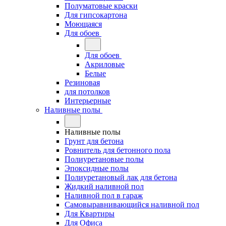
Полуматовые краски
Для гипсокартона
Моющаяся
Для обоев
Для обоев
Акриловые
Белые
Резиновая
для потолков
Интерьерные
Наливные полы
Наливные полы
Грунт для бетона
Ровнитель для бетонного пола
Полиуретановые полы
Эпоксидные полы
Полиуретановый лак для бетона
Жидкий наливной пол
Наливной пол в гараж
Самовыравнивающийся наливной пол
Для Квартиры
Для Офиса