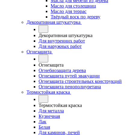
Масла для мебели из дерева
Масло для столешниц
Масло для террас
Твёрдый воск по дереву
Декоративная штукатурка
Декоративная штукатурка
Для внутренних работ
Для наружных работ
Огнезащита
Огнезащита
Огнебиозащита дерева
Огнезащита путей эвакуации
Огнезащита строительных конструкций
Огнезащита пенополиуретана
Термостойкая краска
Термостойкая краска
Для металла
Кузнечная
Лак
Белая
Для каминов, печей