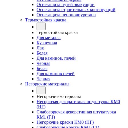
Огнезащита путей эвакуации
Огнезащита строительных конструкций
Огнезащита пенополиуретана
Термостойкая краска
Термостойкая краска
Для металла
Кузнечная
Лак
Белая
Для каминов, печей
Черная
Белая
Для каминов печей
Черная
Негорючие материалы
Негорючие материалы
Негорючая декоративная штукатурка КМ0
(НГ)
Слабогорючая декоративная штукатурка
КМ1 (Г1)
Негорючие краски КМ0 (НГ)
Слабогорючие краски КМ1 (Г1)