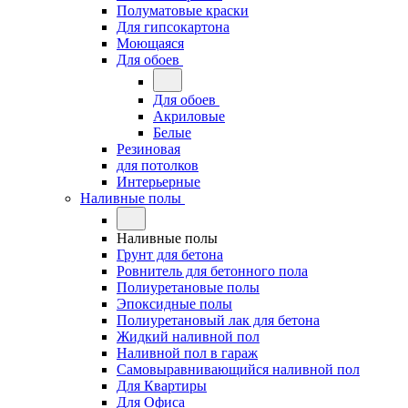
Полуматовые краски
Для гипсокартона
Моющаяся
Для обоев
Для обоев
Акриловые
Белые
Резиновая
для потолков
Интерьерные
Наливные полы
Наливные полы
Грунт для бетона
Ровнитель для бетонного пола
Полиуретановые полы
Эпоксидные полы
Полиуретановый лак для бетона
Жидкий наливной пол
Наливной пол в гараж
Самовыравнивающийся наливной пол
Для Квартиры
Для Офиса