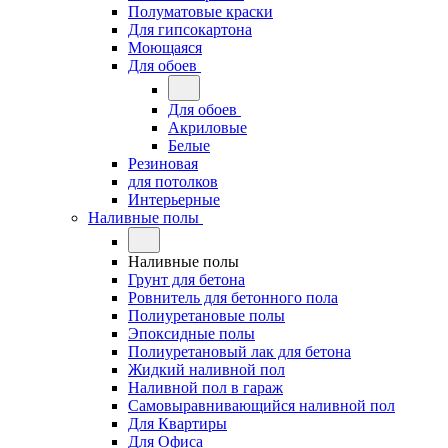
Полуматовые краски
Для гипсокартона
Моющаяся
Для обоев
Для обоев
Акриловые
Белые
Резиновая
для потолков
Интерьерные
Наливные полы
Наливные полы
Грунт для бетона
Ровнитель для бетонного пола
Полиуретановые полы
Эпоксидные полы
Полиуретановый лак для бетона
Жидкий наливной пол
Наливной пол в гараж
Самовыравнивающийся наливной пол
Для Квартиры
Для Офиса