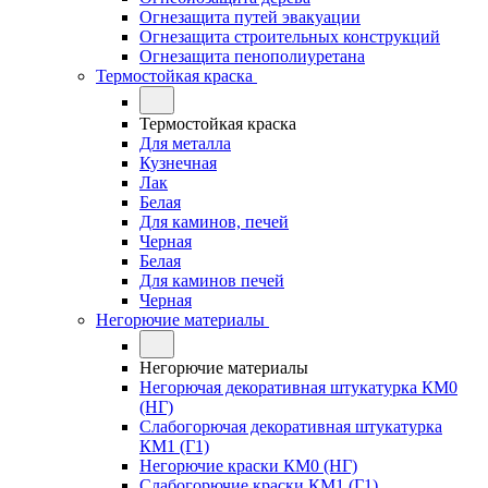
Огнезащита путей эвакуации
Огнезащита строительных конструкций
Огнезащита пенополиуретана
Термостойкая краска
Термостойкая краска
Для металла
Кузнечная
Лак
Белая
Для каминов, печей
Черная
Белая
Для каминов печей
Черная
Негорючие материалы
Негорючие материалы
Негорючая декоративная штукатурка КМ0
(НГ)
Слабогорючая декоративная штукатурка
КМ1 (Г1)
Негорючие краски КМ0 (НГ)
Слабогорючие краски КМ1 (Г1)