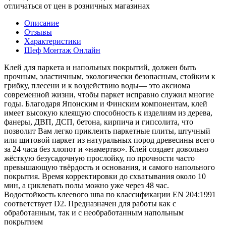
отличаться от цен в розничных магазинах
Описание
Отзывы
Характеристики
Шеф Монтаж Онлайн
Клей для паркета и напольных покрытий, должен быть
прочным, эластичным, экологически безопасным, стойким к
грибку, плесени и к воздействию воды— это аксиома
современной жизни, чтобы паркет исправно служил многие
годы. Благодаря Японским и Финским компонентам, клей
имеет высокую клеящую способность к изделиям из дерева,
фанеры, ДВП, ДСП, бетона, кирпича и гипсолита, что
позволит Вам легко приклеить паркетные плиты, штучный
или щитовой паркет из натуральных пород древесины всего
за 24 часа без хлопот и «намертво». Клей создает довольно
жёсткую безусадочную прослойку, по прочности часто
превышающую твёрдость и основания, и самого напольного
покрытия. Время корректировки до схватывания около 10
мин, а циклевать полы можно уже через 48 час.
Водостойкость клеевого шва по классификации EN 204:1991
соответствует D2. Предназначен для работы как с
обработанным, так и с необработанным напольным
покрытием