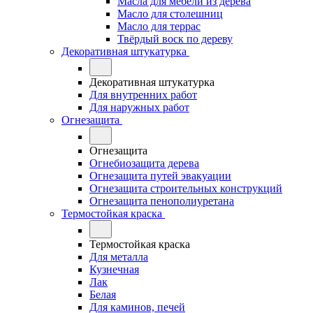
Масла для мебели из дерева
Масло для столешниц
Масло для террас
Твёрдый воск по дереву
Декоративная штукатурка
Декоративная штукатурка
Для внутренних работ
Для наружных работ
Огнезащита
Огнезащита
Огнебиозащита дерева
Огнезащита путей эвакуации
Огнезащита строительных конструкций
Огнезащита пенополиуретана
Термостойкая краска
Термостойкая краска
Для металла
Кузнечная
Лак
Белая
Для каминов, печей