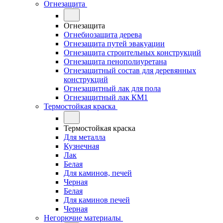
Огнезащита
Огнезащита
Огнебиозащита дерева
Огнезащита путей эвакуации
Огнезащита строительных конструкций
Огнезащита пенополиуретана
Огнезащитный состав для деревянных
конструкций
Огнезащитный лак для пола
Огнезащитный лак КМ1
Термостойкая краска
Термостойкая краска
Для металла
Кузнечная
Лак
Белая
Для каминов, печей
Черная
Белая
Для каминов печей
Черная
Негорючие материалы