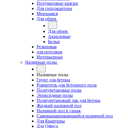
Полуматовые краски
Для гипсокартона
Моющаяся
Для обоев
Для обоев
Акриловые
Белые
Резиновая
для потолков
Интерьерные
Наливные полы
Наливные полы
Грунт для бетона
Ровнитель для бетонного пола
Полиуретановые полы
Эпоксидные полы
Полиуретановый лак для бетона
Жидкий наливной пол
Наливной пол в гараж
Самовыравнивающийся наливной пол
Для Квартиры
Для Офиса