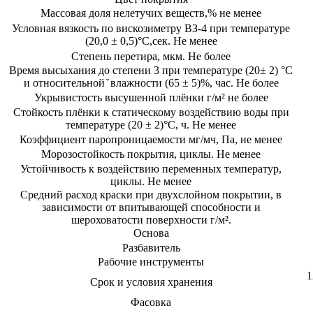
Массовая доля нелетучих веществ,% не менее
Условная вязкость по вискозиметру ВЗ-4 при температуре
(20,0 ± 0,5)°C,сек. Не менее
Степень перетира, мкм. Не более
Время высыхания до степени 3 при температуре (20± 2) °C
и относительной ̆ влажности (65 ± 5)%, час. Не более
Укрывистость высушенной плёнки г/м² не более
Стойкость плёнки к статическому воздействию воды при
температуре (20 ± 2)°C, ч. Не менее
Коэффициент паропроницаемости мг/мч, Па, не менее
Морозостойкость покрытия, циклы. Не менее
Устойчивость к воздействию переменных температур,
циклы. Не менее
Средний расход краски при двухслойном покрытии, в
зависимости от впитывающей способности и
шероховатости поверхности г/м².
Основа
Разбавитель
Рабочие инструменты
1
Срок и условия хранения
Фасовка