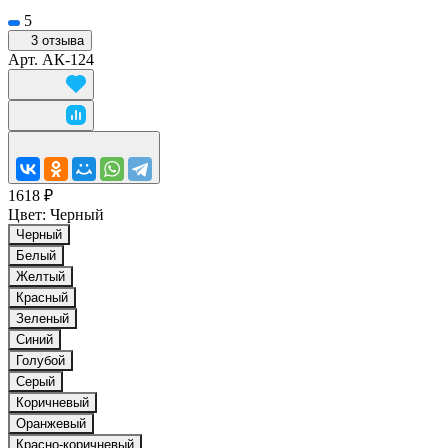
5
3 отзыва
Арт.
АК-124
1618 ₽
Цвет:
Черный
Черный
Белый
Желтый
Красный
Зеленый
Синий
Голубой
Серый
Коричневый
Оранжевый
Красно-коричневый