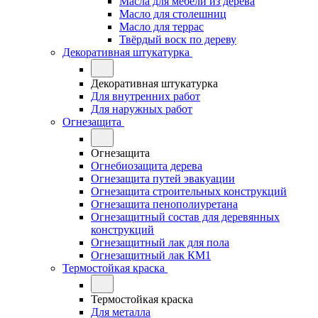
Масла для мебели из дерева
Масло для столешниц
Масло для террас
Твёрдый воск по дереву
Декоративная штукатурка
Декоративная штукатурка
Для внутренних работ
Для наружных работ
Огнезащита
Огнезащита
Огнебиозащита дерева
Огнезащита путей эвакуации
Огнезащита строительных конструкций
Огнезащита пенополиуретана
Огнезащитный состав для деревянных
конструкций
Огнезащитный лак для пола
Огнезащитный лак КМ1
Термостойкая краска
Термостойкая краска
Для металла