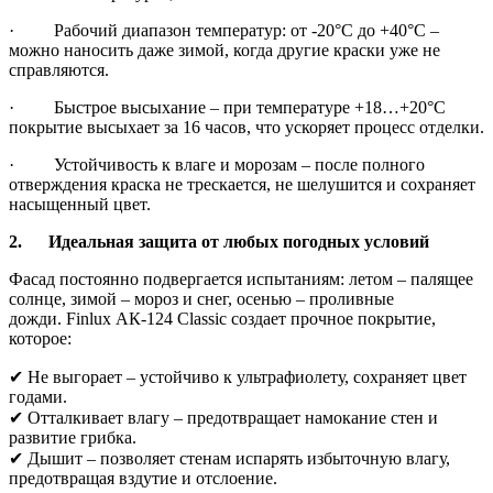
· Рабочий диапазон температур: от -20°C до +40°C –
можно наносить даже зимой, когда другие краски уже не
справляются.
· Быстрое высыхание – при температуре +18…+20°C
покрытие высыхает за 16 часов, что ускоряет процесс отделки.
· Устойчивость к влаге и морозам – после полного
отверждения краска не трескается, не шелушится и сохраняет
насыщенный цвет.
2.
Идеальная защита от любых погодных условий
Фасад постоянно подвергается испытаниям: летом – палящее
солнце, зимой – мороз и снег, осенью – проливные
дожди. Finlux АК-124 Classic создает прочное покрытие,
которое:
✔ Не выгорает – устойчиво к ультрафиолету, сохраняет цвет
годами.
✔ Отталкивает влагу – предотвращает намокание стен и
развитие грибка.
✔ Дышит – позволяет стенам испарять избыточную влагу,
предотвращая вздутие и отслоение.